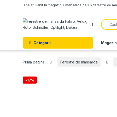
Skip to navigation
Skip to content
Bine ati venit la magazinul mansarde de lux ferestre de m
Search f
Open
Categorii
Magazin
Prima pagină
Ferestre de mansarda
-
17%