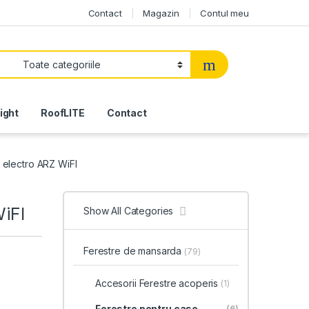
Contact
Magazin
Contul meu
light
RoofLITE
Contact
 electro ARZ WiFI
WiFI
Show All Categories
Ferestre de mansarda
(79)
val de prețuri: 432,00 € pâ
Accesorii Ferestre acoperis
(1)
Ferestre pentru case
(6)