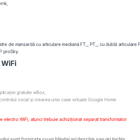
nii,
estre de mansardă cu articulare mediană FT_, PT_, cu dublă articulare 
P proSky.
 WiFi
plicaţiei gratuite wBox,
controlul vocal și crearea unei case virtuale Google Home
 electro WiFi, atunci trebuie achiziţionat separat transformator
lui sunt furnizate cu un blindaj gri deschis sau gri închis.