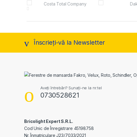
Brands Carousel
Înscrieți-vă la Newsletter
Aveți întrebări? Sunați-ne la nr.tel
0730528621
Bricolight Expert S.R.L.
Cod Unic de Înregistrare 45198758
Nr. Înmatriculare J23/7033/2021