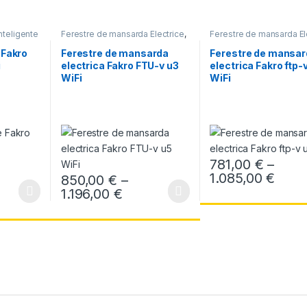
nteligente
Ferestre de mansarda Electrice
,
Ferestre de mansarda El
Ferestre pentru case inteligente
Ferestre pentru case int
WIfI
WIfI
 Fakro
Ferestre de mansarda
Ferestre de mansar
i
electrica Fakro FTU-v u3
electrica Fakro ftp-
WiFi
WiFi
781,00
€
–
Inter
1.085,00
€
850,00
€
–
Acest produs are mai mu
€ până la 1.314,00 €
rval de prețuri: 382,00 € până la 443,00 €
Interval de prețuri: 850,00 € 
1.196,00
€
ese în pagina produsului.
multe variații. Opțiunile pot fi alese în pagina produsului.
Acest produs are mai multe variații. Opțiunile pot fi ales