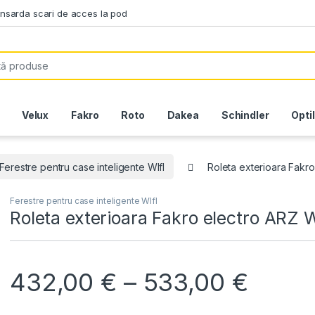
ansarda scari de acces la pod
or:
Velux
Fakro
Roto
Dakea
Schindler
Opti
Ferestre pentru case inteligente WIfI
Roleta exterioara Fakro
Ferestre pentru case inteligente WIfI
Roleta exterioara Fakro electro ARZ 
Inter
432,00
€
–
533,00
€