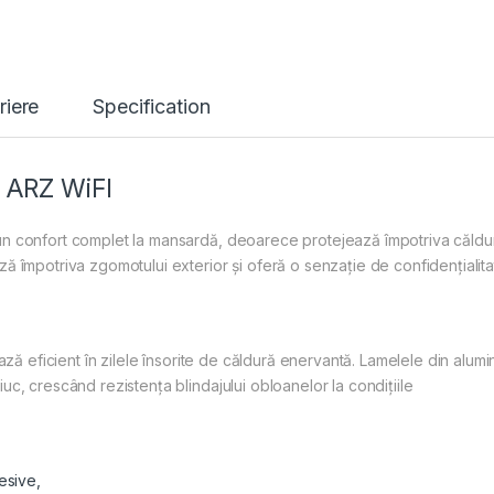
riere
Specification
o ARZ WiFI
un confort complet la mansardă, deoarece protejează împotriva căldur
ză împotriva zgomotului exterior și oferă o senzație de confidențialit
ează eficient în zilele însorite de căldură enervantă. Lamelele din alumi
uc, crescând rezistența blindajului obloanelor la condițiile
esive,