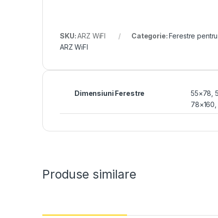
SKU:
ARZ WiFI
Categorie:
Ferestre pentru
ARZ WiFI
Dimensiuni Ferestre
55×78
,
78×160
Produse similare