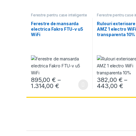
Ferestre pentru case inteligente
Ferestre pentru case i
WIfI
,
Ferestre de mansarda
WIfI
Electrice
Ferestre de mansarda
Rulouri exterioare
electrica Fakro FTU-v u5
AMZ 1 electro WiF
WiFi
transparenta 10%
895,00
€
–
382,00
€
–
Interval de prețuri: 895,00 
Inte
1.314,00
€
443,00
€
Acest produs are mai multe variații. Opțiunile pot fi al
Acest produs are mai 