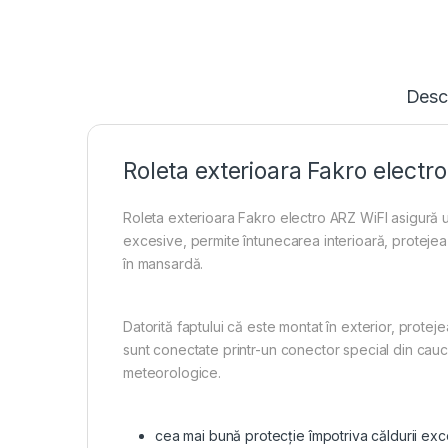
Desc
Roleta exterioara Fakro electr
Roleta exterioara Fakro electro ARZ WiFI asigură 
excesive, permite întunecarea interioară, protejea
în mansardă.
Datorită faptului că este montat în exterior, protej
sunt conectate printr-un conector special din cauci
meteorologice.
cea mai bună protecție împotriva căldurii exc