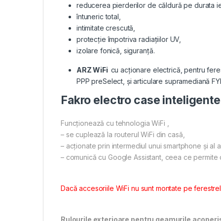
reducerea pierderilor de căldură pe durata ier
întuneric total,
intimitate crescută,
protecție împotriva radiațiilor UV,
izolare fonică, siguranță.
ARZ WiFi
cu acționare electrică, pentru fer
PPP preSelect, și articulare supramediană FY
Fakro electro case inteligente
Funcţionează cu tehnologia WiFi ,
– se cuplează la routerul WiFi din casă,
– acţionate prin intermediul unui smartphone și al a
– comunică cu Google Assistant, ceea ce permite 
Dacă accesoriile WiFi nu sunt montate pe ferestrele
Rulourile exterioare pentru geamurile acoperișu