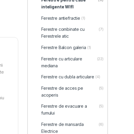
inteligente WIfI
Ferestre antiefractie
(1)
Ferestre combinate cu
(7)
Ferestrele atic
Ferestre Balcon galeria
(1)
Ferestre cu articulare
(22)
ii
mediana
ate
Ferestre cu dubla articulare
(4)
Ferestre de acces pe
(5)
acoperis
niu
Ferestre de evacuare a
(5)
fumului
Ferestre de mansarda
(6)
Electrice