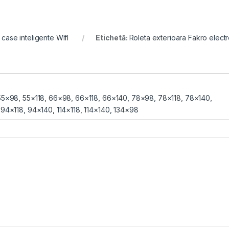
 case inteligente WIfI
Etichetă:
Roleta exterioara Fakro elect
55×98
,
55×118
,
66×98
,
66×118
,
66×140
,
78×98
,
78×118
,
78×140
,
,
94×118
,
94×140
,
114×118
,
114×140
,
134×98