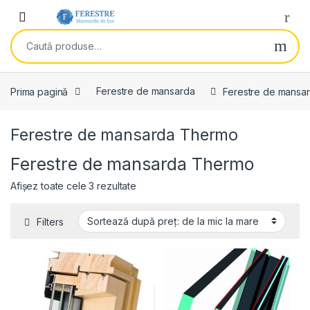
Skip to navigation
Skip to content
Open
Caută după:
Prima pagină
Ferestre de mansarda
Ferestre de mansa
Ferestre de mansarda Thermo
Ferestre de mansarda Thermo
Sortat după preț: de la mic la mare
Afișez toate cele 3 rezultate
Filters