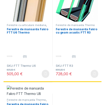
Ferestre cu articulare mediana
,
Ferestre de mansarda Thermo
Ferestre de mansarda Thermo
Ferestre de mansarda Fakro
Ferestre de mansarda Fakro
FTT U6 Thermo
cu geam acustic FTT R3
(0)
(0)
0
0
o
o
SKU: FTT Thermo U6
SKU: FTT R3
u
u
t
t
601,00
€
899,00
€
o
o
505,00
€
728,00
€
f
f
Acest produs are mai multe variații. Opțiunile pot fi alese în pagin
Acest produs are mai multe variați
5
5
Ferestre de mansarda Thermo
,
Ferestre cu articulare mediana
Ferestre de mansarda Fakro