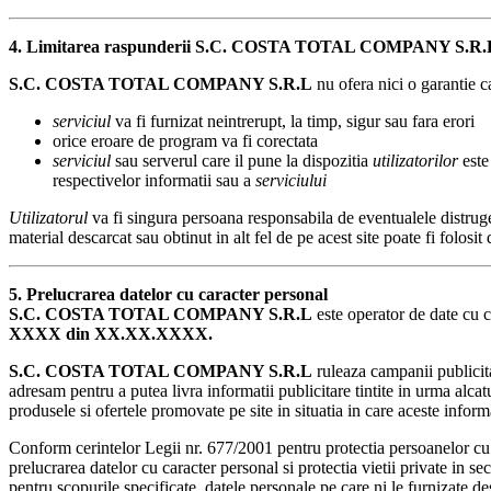
4. Limitarea raspunderii S.C.
COSTA TOTAL COMPANY
S.R.
S.C.
COSTA TOTAL COMPANY
S.R.L
nu ofera nici o garantie c
serviciul
va fi furnizat neintrerupt, la timp, sigur sau fara erori
orice eroare de program va fi corectata
serviciul
sau serverul care il pune la dispozitia
utilizatorilor
este
respectivelor informatii sau a
serviciului
Utilizatorul
va fi singura persoana responsabila de eventualele distrug
material descarcat sau obtinut in alt fel de pe acest site poate fi folosit
5. Prelucrarea datelor cu caracter personal
S.C.
COSTA TOTAL COMPANY
S.R.L
este operator de date cu c
XXXX din XX.XX.XXXX.
S.C.
COSTA TOTAL COMPANY
S.R.L
ruleaza campanii publicitar
adresam pentru a putea livra informatii publicitare tintite in urma alcatui
produsele si ofertele promovate pe site in situatia in care aceste infor
Conform cerintelor Legii nr. 677/2001 pentru protectia persoanelor cu pr
prelucrarea datelor cu caracter personal si protectia vietii private in s
pentru scopurile specificate, datele personale pe care ni le furnizate d