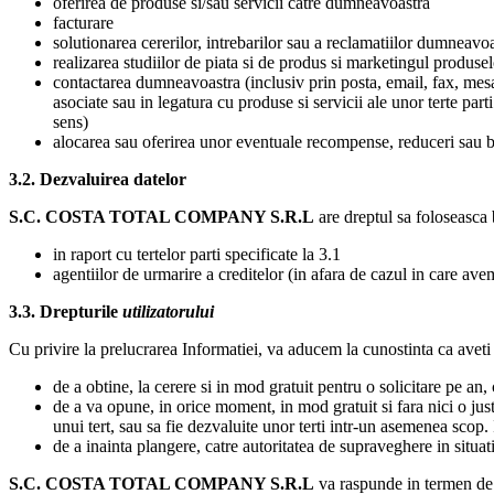
oferirea de produse si/sau servicii catre dumneavoastra
facturare
solutionarea cererilor, intrebarilor sau a reclamatiilor dumneavo
realizarea studiilor de piata si de produs si marketingul produselo
contactarea dumneavoastra (inclusiv prin posta, email, fax, mesaj
asociate sau in legatura cu produse si servicii ale unor terte part
sens)
alocarea sau oferirea unor eventuale recompense, reduceri sau b
3.2. Dezvaluirea datelor
S.C.
COSTA TOTAL COMPANY
S.R.L
are dreptul sa foloseasca 
in raport cu tertelor parti specificate la 3.1
agentiilor de urmarire a creditelor (in afara de cazul in care ave
3.3. Drepturile
utilizatorului
Cu privire la prelucrarea Informatiei, va aducem la cunostinta ca aveti
de a obtine, la cerere si in mod gratuit pentru o solicitare pe an
de a va opune, in orice moment, in mod gratuit si fara nici o jus
unui tert, sau sa fie dezvaluite unor terti intr-un asemenea scop. 
de a inainta plangere, catre autoritatea de supraveghere in situa
S.C.
COSTA TOTAL COMPANY
S.R.L
va raspunde in termen de 1