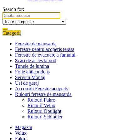
Search for:
Categorii
Ferestre de mansarda
Ferestre pentru acoperis terasa
Ferestre de evacuare a fumului
Scari de acces la pod
Tunele de lumina
Folie anticondens
Servicii Montaj
Usi de garaj
Accesorii Ferestre acoperis
Rulouri ferestre de mansarda
Rulouri Fakro
Rulouri Velux
Rulouri Optilight
Rulouri Schindler
Magazin
Velux
Fakro