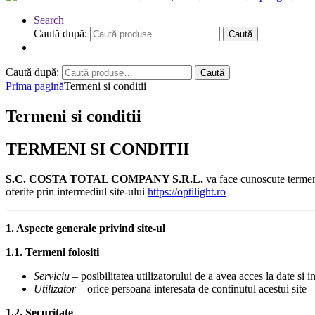
Search
Caută după:
Caută
Caută după:
Caută
Prima pagină
Termeni si conditii
Termeni si conditii
TERMENI SI CONDITII
S.C.
COSTA TOTAL COMPANY
S.R.L.
va face cunoscute termenii
oferite prin intermediul site-ului
https://optilight.ro
1. Aspecte generale privind site-ul
1.1. Termeni folositi
Serviciu
– posibilitatea utilizatorului de a avea acces la date si i
Utilizator
– orice persoana interesata de continutul acestui site
1.2. Securitate