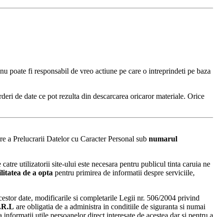
 nu poate fi responsabil de vreo actiune pe care o intreprindeti pe baza
rderi de date ce pot rezulta din descarcarea oricaror materiale. Orice
ere a Prelucrarii Datelor cu Caracter Personal sub
numarul
catre utilizatorii site-ului este necesara pentru publicul tinta caruia ne
litatea de a opta
pentru primirea de informatii despre serviciile,
cestor date, modificarile si completarile Legii nr. 506/2004 privind
.R.L
are obligatia de a administra in conditiile de siguranta si numai
informatii utile persoanelor direct interesate de acestea dar si pentru a