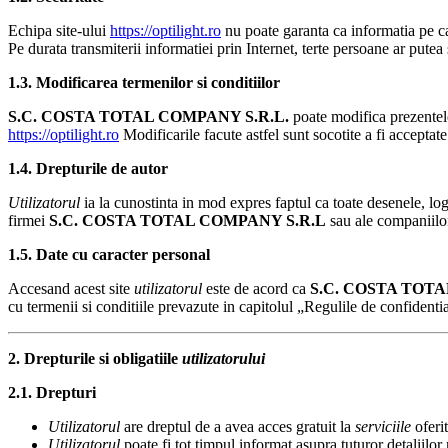
Echipa site-ului
https://optilight.ro
nu poate garanta ca informatia pe 
Pe durata transmiterii informatiei prin Internet, terte persoane ar putea 
1.3. Modificarea termenilor si conditiilor
S.C.
COSTA TOTAL COMPANY
S.R.L.
poate modifica prezentele
https://optilight.ro
Modificarile facute astfel sunt socotite a fi acceptat
1.4. Drepturile de autor
Utilizatorul
ia la cunostinta in mod expres faptul ca toate desenele, logo
firmei
S.C.
COSTA TOTAL COMPANY
S.R.L
sau ale companiilor
1.5. Date cu caracter personal
Accesand acest site
utilizatorul
este de acord ca
S.C.
COSTA TOT
cu termenii si conditiile prevazute in capitolul „Regulile de confidentia
2. Drepturile si obligatiile
utilizatorului
2.1. Drepturi
Utilizatorul
are dreptul de a avea acces gratuit la
serviciile
oferi
Utilizatorul
poate fi tot timpul informat asupra tuturor detaliilor 