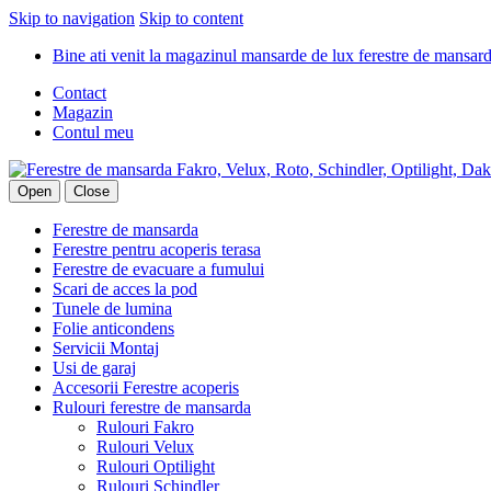
Skip to navigation
Skip to content
Bine ati venit la magazinul mansarde de lux ferestre de mansard
Contact
Magazin
Contul meu
Open
Close
Ferestre de mansarda
Ferestre pentru acoperis terasa
Ferestre de evacuare a fumului
Scari de acces la pod
Tunele de lumina
Folie anticondens
Servicii Montaj
Usi de garaj
Accesorii Ferestre acoperis
Rulouri ferestre de mansarda
Rulouri Fakro
Rulouri Velux
Rulouri Optilight
Rulouri Schindler