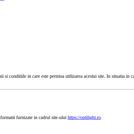
 si conditiile in care este permisa utilizarea acestui site. In situatia in 
nformatii furnizate in cadrul site-ului
https://optilight.ro