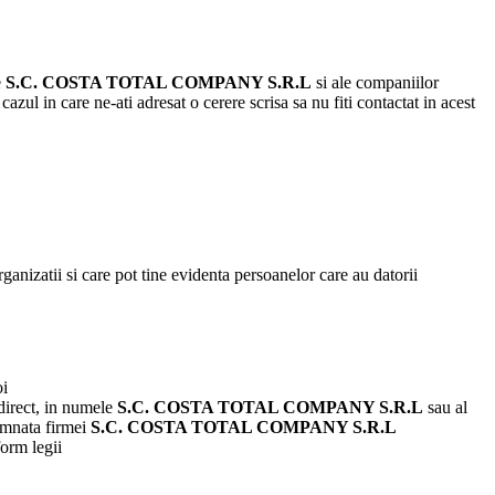
e
S.C.
COSTA TOTAL COMPANY
S.R.L
si ale companiilor
azul in care ne-ati adresat o cerere scrisa sa nu fiti contactat in acest
rganizatii si care pot tine evidenta persoanelor care au datorii
oi
 direct, in numele
S.C.
COSTA TOTAL COMPANY
S.R.L
sau al
semnata firmei
S.C.
COSTA TOTAL COMPANY
S.R.L
form legii