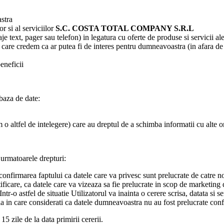
astra
r si al serviciilor
S.C.
COSTA TOTAL COMPANY
S.R.L
e text, pager sau telefon) in legatura cu oferte de produse si servicii al
i care credem ca ar putea fi de interes pentru dumneavoastra (in afara de c
eneficii
baza de date:
m o altfel de intelegere) care au dreptul de a schimba informatii cu alte o
 urmatoarele drepturi:
, confirmarea faptului ca datele care va privesc sunt prelucrate de catre n
tificare, ca datele care va vizeaza sa fie prelucrate in scop de marketing
Intr-o astfel de situatie Utilizatorul va inainta o cerere scrisa, datata si 
tia in care considerati ca datele dumneavoastra nu au fost prelucrate con
5 zile de la data primirii cererii.