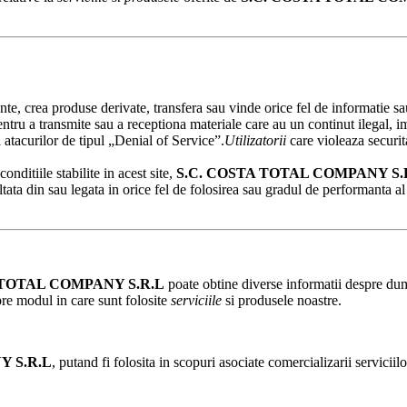
te, crea produse derivate, transfera sau vinde orice fel de informatie sau
pentru a transmite sau a receptiona materiale care au un continut ilegal,
 atacurilor de tipul „Denial of Service”.
Utilizatorii
care violeaza securita
onditiile stabilite in acest site,
S.C.
COSTA TOTAL COMPANY
S.
ultata din sau legata in orice fel de folosirea sau gradul de performanta a
 TOTAL COMPANY
S.R.L
poate obtine diverse informatii despre du
pre modul in care sunt folosite
serviciile
si produsele noastre.
NY
S.R.L
, putand fi folosita in scopuri asociate comercializarii servicii