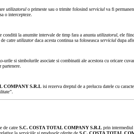
care
utilizatorul
o primeste sau o trimite folosind
serviciul
va fi permanent 
sa o intercepteze.
 conditii la anumite intervale de timp fara a anunta
utilizatorul
, ele fii
e de catre
utilizator
daca acesta continua sa foloseasca
serviciul
dupa afisa
-urile si simbolurile asociate si combinatii ale acestora cu oricare cuvant
 partenere.
AL COMPANY
S.R.L
isi rezerva dreptul de a prelucra datele cu caract
litate”.
te de catre
S.C.
COSTA TOTAL COMPANY
S.R.L
prin intermediul 
relative la
serviciile si produsele
oferite de
S.C.
COSTA TOTAL CO