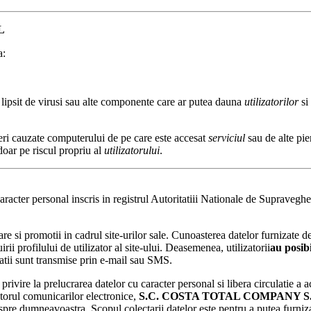
L
a:
 lipsit de virusi sau alte componente care ar putea dauna
utilizatorilor
si
eri cauzate computerului de pe care este accesat
serviciul
sau de alte pie
 doar pe riscul propriu al
utilizatorului
.
aracter personal inscris in registrul Autoritatiii Nationale de Supravegh
e si promotii in cadrul site-urilor sale. Cunoasterea datelor furnizate de 
rii profilului de utilizator al site-ului. Deasemenea, utilizatorii
au posibi
matii sunt transmise prin e-mail sau SMS.
ivire la prelucrarea datelor cu caracter personal si libera circulatie a a
ectorul comunicarilor electronice,
S.C.
COSTA TOTAL COMPANY
S
espre dumneavoastra. Scopul colectarii datelor este pentru a putea furniza 