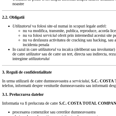
noastre
2.2. Obligatii
Utilizatorul
va folosi site-ul numai in scopuri legale astfel:
nu va modifica, transmite, publica, reproduce, acorda licen
nu va folosi
serviciul
oferit prin intremediul acestui site 
nu va desfasura activitatea de cracking sau hacking, sau a
incidenta penala
In cazul in care
utilizatorul
va incalca (deliberat sau involuntar) c
de catre
utilizator
sau de catre un tert, directa sau indirecta, rez
intregime
utilizatorului
3. Reguli de confidentialitate
In urma utilizarii de catre dumneavoastra a
serviciului
,
S.C.
COSTA
telefon, informatii despre veniturile dumneavoastra sau informatii des
3.1. Prelucrarea datelor
Informatia va fi prelucrata de catre
S.C.
COSTA TOTAL COMPA
procesarea comenzilor sau cererilor dumneavoastra