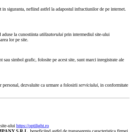
in siguranta, nefiind astfel la adapostul infractiunilor de pe internet.
nd aduse la cunostiinta
utilizatorului
prin intermediul site-ului
rea lor pe site.
 sau simbol grafic, folosite pe acest site, sunt marci inregistrate ale
er personal, dezvaluite ca urmare a folosirii
serviciului
, in conformitate
site-ului
https://optilight.ro
MPANY
S.R.L
, beneficiind astfel de transparenta caracteristica firmei