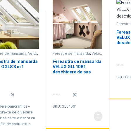
Ferestr
Velux fe
Fereas
VELUX 
deschi
tre de mansarda
,
Velux
,
Ferestre de mansarda
,
Velux
,
ferestre mansarda
Velux ferestre mansarda
astra de mansarda
Fereastra de mansarda
 GGLS 3 in 1
VELUX GLL 1061
0
deschidere de sus
o
SKU: GL
u
t
o
f
5
(0)
(0)
0
o
dere panoramică –
SKU: GLL 1061
u
t
ură-te de o vedere
o
f
insă către exterior cu
5
file de cadru extra
iri.