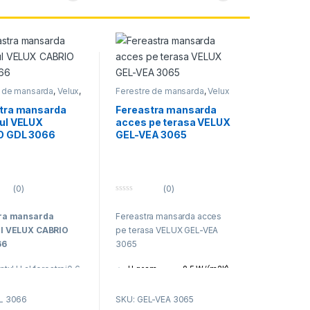
e de mansarda
,
Velux
,
Ferestre de mansarda
,
Velux
restre mansarda
ferestre mansarda
tra mansarda
Fereastra mansarda
ul VELUX
acces pe terasa VELUX
O GDL 3066
GEL-VEA 3065
(0)
(0)
0
o
ra mansarda
Fereastra mansarda acces
u
t
l VELUX CABRIO
pe terasa VELUX GEL-VEA
o
f
66
3065
5
tul U al ferestrei0,6
U geam
0.5 W/(m2K)
U fereastra
1.2 W/(m2K)
R fereastra
35 dB
L 3066
SKU: GEL-VEA 3065
ntul U al geamului1.0