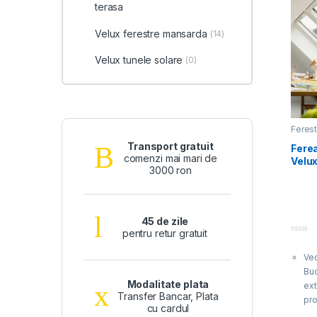
terasa
Velux ferestre mansarda
(14)
Velux tunele solare
(0)
Feres
Velux 
Transport gratuit
Fere
comenzi mai mari de
Velux
3000 ron
45 de zile
pentru retur gratuit
0
o
Ve
u
t
Buc
o
Modalitate plata
f
ext
5
Transfer Bancar, Plata
pro
cu cardul
subț