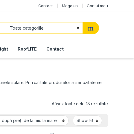
Contact
Magazin
Contul meu
light
RoofLITE
Contact
ele solare. Prin calitate produselor si seriozitate ne
Sortat după p
Afișez toate cele 18 rezultate