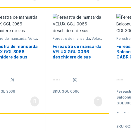
tre de mansarda
,
Velux
,
Ferestre de mansarda
,
Velux
,
Ferestr
ferestre mansarda
Velux ferestre mansarda
Velux fe
astra de mansarda
Fereastra de mansarda
Fereas
X GGL 3066
VELUX GGU 0066
Balcon
hidere de sus
deschidere de sus
CABRI
(0)
(0)
0
0
o
o
GGL 3066
SKU: GGU 0066
Fereast
u
u
t
t
Balconu
o
o
f
f
GDL 30
5
5
Coeficien
W/m2K
SKU: GD
Coeficie