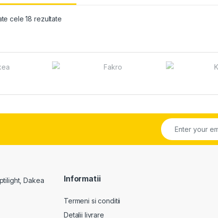
Sortat după preț: de la mic la mare
ate cele 18 rezultate
Informatii
Termeni si conditii
Detalii livrare