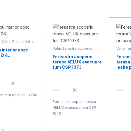
W/m²K
Coeficie
acustic
i Velux
,
Rulouri Velux
,
Velux ferestre acoperis
Velux fe
 interior opac
terasa
,
Ferestre acoperis
terasa
,
F
x DKL
terasa evacuarea fumului
,
acoperis
Fereastra acoperis
Fereas
Ferestre de evacuare a
terasa VELUX evacuare
terasa
fumului
,
Ferestre pentru
acoperis terasa
,
Velux
fum CSP 1073
iesire 
(0)
(0)
interior opac Velux DKL
0
0
o
o
Fereastra acoperis terasa
u
u
t
t
VELUX evacuare fum CSP
o
o
f
f
1073
5
5
Producator
VELUX
DKL