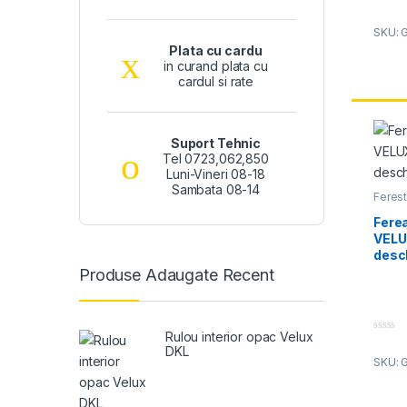
SKU: 
Plata cu cardu
in curand plata cu
cardul si rate
Suport Tehnic
Tel 0723,062,850
Luni-Vineri 08-18
Sambata 08-14
Feres
Velux 
Fere
VELU
desch
Produse Adaugate Recent
Rulou interior opac Velux
0
DKL
o
SKU: 
u
t
o
f
5