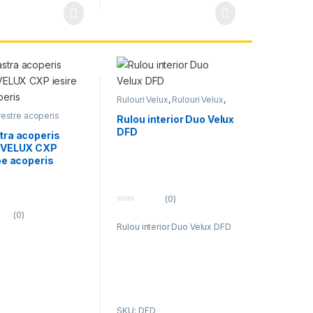
ntul Rw de izolare
ă37db
Rulouri Velux
,
Rulouri Velux
,
Velux
restre acoperis
Rulou interior Duo Velux
erestre pentru
DFD
 terasa
,
Velux
tra acoperis
 VELUX CXP
pe acoperis
(0)
0
(0)
o
Rulou interior Duo Velux DFD
u
t
o
f
5
SKU: DFD