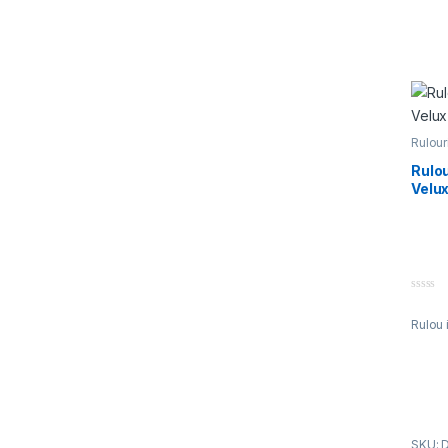
Rulour
Velux
Rulou
Velu
0
o
Rulou 
u
t
o
f
5
SKU: 