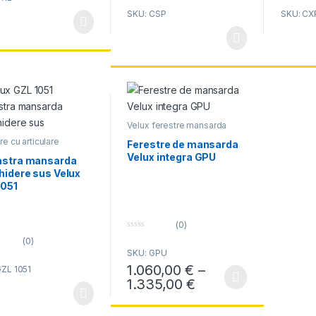
SKU: CSP
SKU: CX
Cod
CSP 1073
produs
Material
Profil pvc
Tip Produs
Evacuare
fum
,
Ferestre
acoperis
terasa
Velux ferestre mansarda
re cu articulare
Ferestre de mansarda
na
,
Velux ferestre
Velux integra GPU
rda
astra mansarda
hidere sus Velux
1051
(0)
0
(0)
o
SKU: GPU
u
t
1.060,00
€
–
GZL 1051
o
f
Interval de prețuri
1.335,00
€
Acest produs are mai multe variații. Opțiun
5