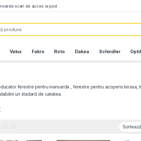
ansarda scari de acces la pod
or:
Velux
Fakro
Roto
Dakea
Schindler
Opti
ducator ferestre pentru mansarda , ferestre pentru acoperis terasa, tun
stabilim un stadard de caliatea.
x