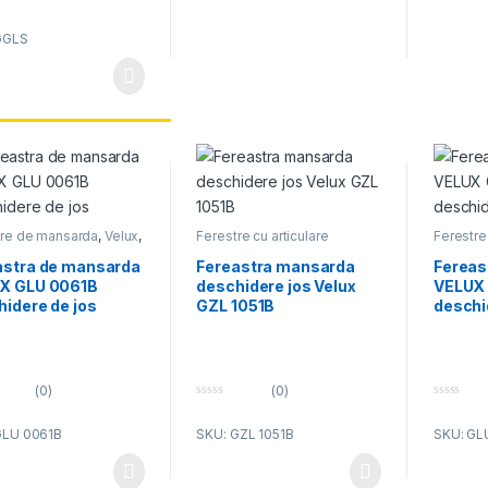
GGLS
tre de mansarda
,
Velux
,
Ferestre cu articulare
Ferestr
ferestre mansarda
mediana
,
Velux
,
Velux
Velux fe
ferestre mansarda
astra de mansarda
Fereastra mansarda
Fereas
X GLU 0061B
deschidere jos Velux
VELUX 
idere de jos
GZL 1051B
deschi
(0)
(0)
0
0
o
o
GLU 0061B
SKU: GZL 1051B
SKU: GL
u
u
t
t
o
o
f
f
5
5