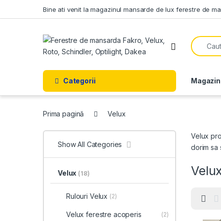
Skip to navigation
Skip to content
Bine ati venit la magazinul mansarde de lux ferestre de m
Search f
Open
Categorii
Magazin
Prima pagină
Velux
Velux pro
Show All Categories
dorim sa 
Velu
Velux
(18)
Rulouri Velux
(2)
Velux ferestre acoperis
(2)