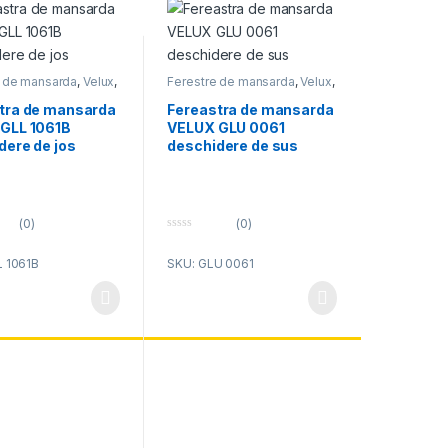
e de mansarda
,
Velux
,
Ferestre de mansarda
,
Velux
,
restre mansarda
Velux ferestre mansarda
tra de mansarda
Fereastra de mansarda
GLL 1061B
VELUX GLU 0061
dere de jos
deschidere de sus
(0)
(0)
0
o
L 1061B
SKU: GLU 0061
u
t
o
f
5