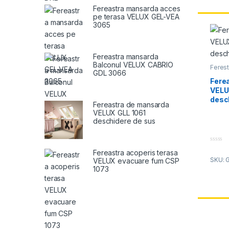
Fereastra mansarda acces
pe terasa VELUX GEL-VEA
3065
Fereastra mansarda
Balconul VELUX CABRIO
Feres
GDL 3066
Velux 
Fere
VELU
desc
Fereastra de mansarda
VELUX GLL 1061
deschidere de sus
0
Fereastra acoperis terasa
o
SKU: 
VELUX evacuare fum CSP
u
t
1073
o
f
5