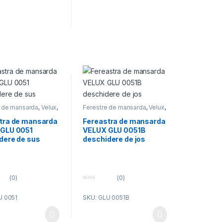
e de mansarda
,
Velux
,
Ferestre de mansarda
,
Velux
,
restre mansarda
Velux ferestre mansarda
tra de mansarda
Fereastra de mansarda
GLU 0051
VELUX GLU 0051B
dere de sus
deschidere de jos
(0)
(0)
0
o
U 0051
SKU: GLU 0051B
u
t
o
f
5