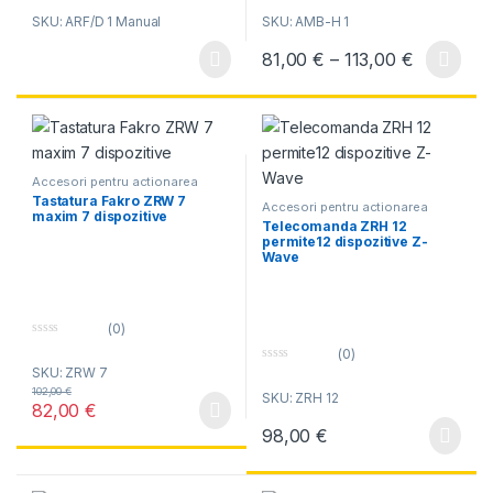
o
o
SKU: ARF/D 1 Manual
SKU: AMB-H 1
u
u
t
t
o
o
Interval d
81,00
€
–
113,00
€
f
f
Acest produs are mai multe variați
5
5
Accesori pentru actionarea
electrica
Tastatura Fakro ZRW 7
Accesori pentru actionarea
maxim 7 dispozitive
electrica
Telecomanda ZRH 12
permite12 dispozitive Z-
Wave
(0)
0
(0)
o
SKU: ZRW 7
0
u
o
t
102,00
€
SKU: ZRH 12
u
o
82,00
€
t
f
o
5
98,00
€
f
5