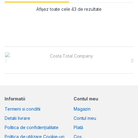
Sortat după preț: 
Afișez toate cele 43 de rezultate
Brands Carousel
Informatii
Contul meu
Termeni si conditii
Magazin
Detalii livrare
Contul meu
Politica de confidențialitate
Plată
Politica de utilizare Cookie-uri
Coș