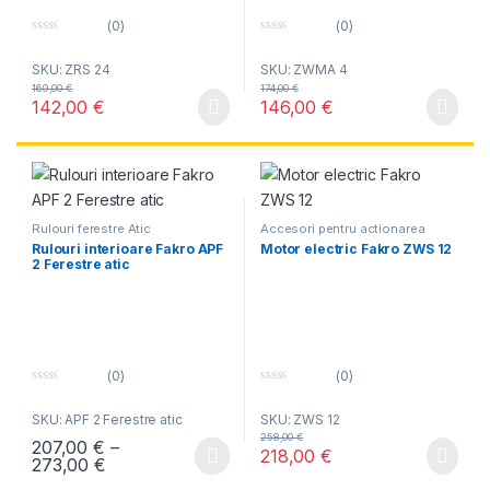
(0)
(0)
0
0
o
o
SKU: ZRS 24
SKU: ZWMA 4
u
u
t
t
169,00
€
174,00
€
o
o
142,00
€
146,00
€
f
f
5
5
Rulouri ferestre Atic
Accesori pentru actionarea
electrica
Rulouri interioare Fakro APF
Motor electric Fakro ZWS 12
2 Ferestre atic
(0)
(0)
0
0
o
o
SKU: APF 2 Ferestre atic
SKU: ZWS 12
u
u
t
t
258,00
€
207,00
€
–
o
o
218,00
€
f
f
Interval de prețuri: 207,00 € până la 273,00 €
273,00
€
Acest produs are mai multe variații. Opțiunile pot fi alese în pagin
5
5