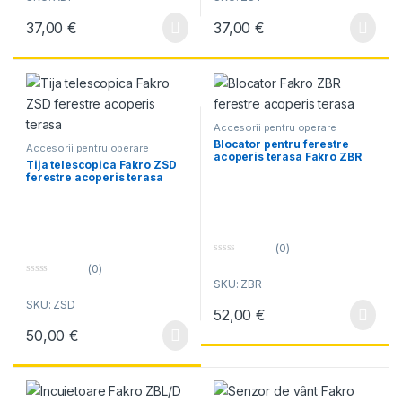
t
t
o
o
37,00
€
37,00
€
f
f
5
5
Accesorii pentru operare
manuala
Blocator pentru ferestre
Accesorii pentru operare
acoperis terasa Fakro ZBR
manuala
Tija telescopica Fakro ZSD
ferestre acoperis terasa
(0)
0
(0)
o
0
SKU: ZBR
u
o
t
SKU: ZSD
u
o
52,00
€
t
f
o
5
50,00
€
f
5