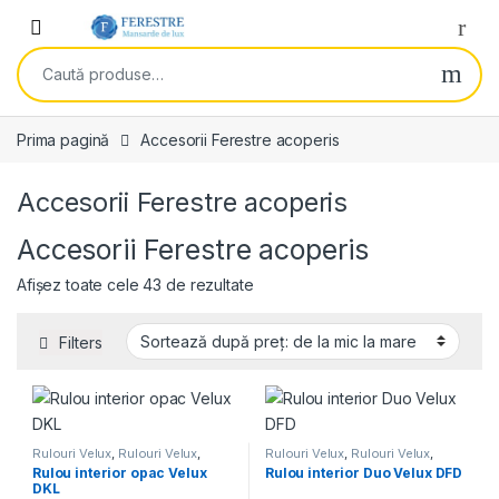
Skip to navigation
Skip to content
Open
Caută după:
Prima pagină
Accesorii Ferestre acoperis
Accesorii Ferestre acoperis
Accesorii Ferestre acoperis
Sortat după preț: de la mic la mar
Afișez toate cele 43 de rezultate
Filters
Rulouri Velux
,
Rulouri Velux
,
Rulouri Velux
,
Rulouri Velux
,
Velux
Velux
Rulou interior opac Velux
Rulou interior Duo Velux DFD
DKL