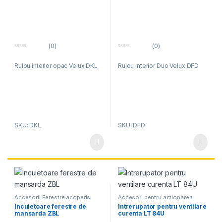
(0)
(0)
0
0
o
o
Rulou interior opac Velux DKL
Rulou interior Duo Velux DFD
u
u
t
t
o
o
f
f
5
5
SKU: DKL
SKU: DFD
Accesorii Ferestre acoperis
Accesori pentru actionarea
electrica
Incuietoare ferestre de
Intrerupator pentru ventilare
mansarda ZBL
curenta LT 84U