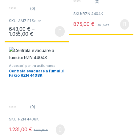
(0)
0
(0)
o
0
SKU: RZN 4404K
u
o
t
SKU: AMZ F1 Solar
u
o
875,00
€
t
f
1.041,00
€
643,00
€
–
o
5
f
Interval de prețuri: 643,00 € până la 1.055,0
1.055,00
€
Acest produs are mai multe variații. Opțiunile pot fi alese în pagin
5
Accesori pentru actionarea
electrica
Centrala evacuare a fumului
Fakro RZN 4408K
(0)
0
o
SKU: RZN 4408K
u
t
o
1.231,00
€
f
1.465,00
€
5