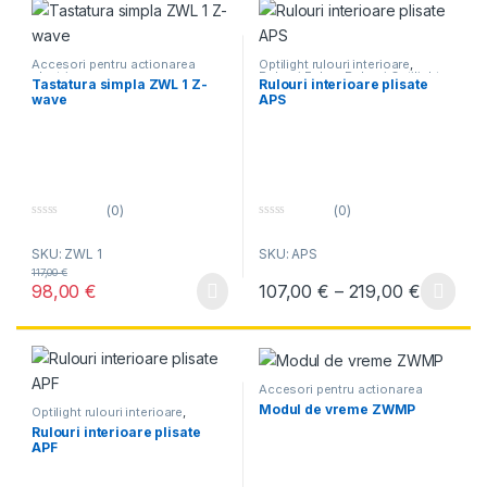
Accesori pentru actionarea
Optilight rulouri interioare
,
electrica
Rulouri Fakro
,
Rulouri Optilight
Tastatura simpla ZWL 1 Z-
Rulouri interioare plisate
wave
APS
(0)
(0)
0
0
o
o
SKU: ZWL 1
SKU: APS
u
u
t
t
117,00
€
o
o
Interval
98,00
€
107,00
€
–
219,00
€
f
f
Acest produs are mai multe variați
5
5
Accesori pentru actionarea
electrica
Modul de vreme ZWMP
Optilight rulouri interioare
,
Rulouri Fakro
,
Rulouri Optilight
Rulouri interioare plisate
APF