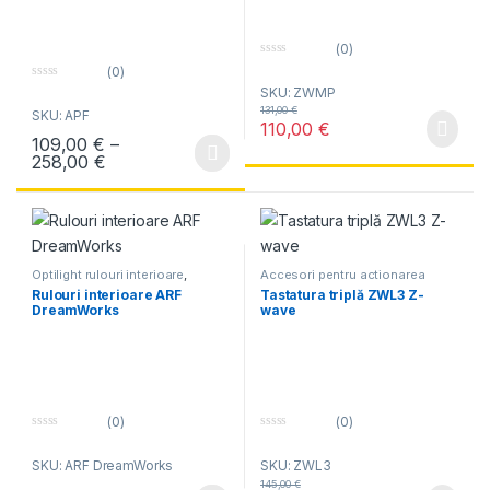
(0)
0
(0)
o
0
SKU: ZWMP
u
o
t
131,00
€
SKU: APF
u
o
110,00
€
t
f
109,00
€
–
o
5
f
Interval de prețuri: 109,00 € până la 258,00 €
258,00
€
Acest produs are mai multe variații. Opțiunile pot fi alese în pagin
5
Optilight rulouri interioare
,
Accesori pentru actionarea
Rulouri Fakro
,
Rulouri Optilight
electrica
Rulouri interioare ARF
Tastatura triplă ZWL3 Z-
DreamWorks
wave
(0)
(0)
0
0
o
o
SKU: ARF DreamWorks
SKU: ZWL3
u
u
t
t
145,00
€