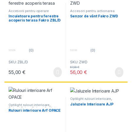
Accesorii pentru operare
Accesori pentru actionarea
manuala
electrica
Incuietoare pentru ferestre
Senzor de vânt Fakro ZWD
acoperis terasa Fakro ZBL/D
(0)
(0)
0
0
o
o
SKU: ZBL/D
SKU: ZWD
u
u
t
t
67,00
€
o
o
55,00
€
56,00
€
f
f
5
5
Optilight rulouri interioare
,
Rulouri Fakro
Jaluzele Interioare AJP
Optilight rulouri interioare
,
Rulouri Fakro
,
Rulouri Optilight
Rulouri interioare Arf OPACE