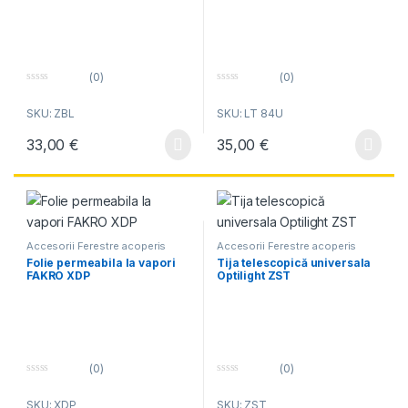
(0)
(0)
0
0
o
o
SKU: ZBL
SKU: LT 84U
u
u
t
t
o
o
33,00
€
35,00
€
f
f
5
5
Accesorii Ferestre acoperis
Accesorii Ferestre acoperis
Folie permeabila la vapori
Tija telescopică universala
FAKRO XDP
Optilight ZST
(0)
(0)
0
0
o
o
SKU: XDP
SKU: ZST
u
u