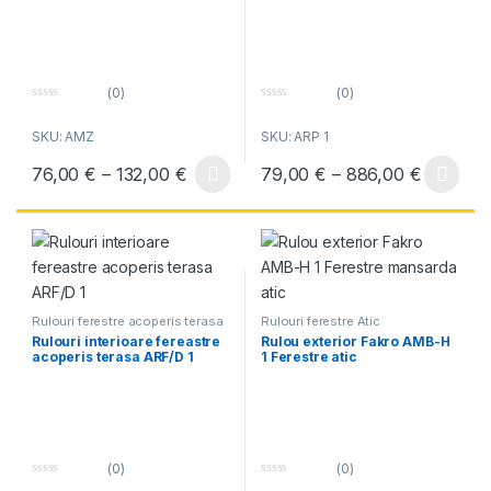
(0)
(0)
0
0
o
o
SKU: AMZ
SKU: ARP 1
u
u
t
t
o
o
Interval de prețuri: 76,00 € până la 
Interval
76,00
€
–
132,00
€
79,00
€
–
886,00
€
f
f
Acest produs are mai multe variații. Opțiunile pot fi alese în pagin
Acest produs are mai multe variați
5
5
Rulouri ferestre acoperis terasa
Rulouri ferestre Atic
Rulouri interioare fereastre
Rulou exterior Fakro AMB-H
acoperis terasa ARF/D 1
1 Ferestre atic
(0)
(0)
0
0