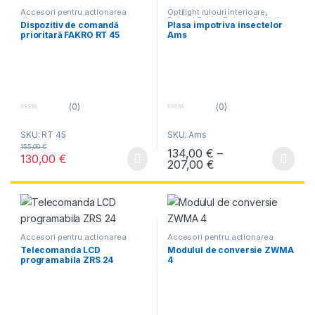
Accesori pentru actionarea
Optilight rulouri interioare
,
electrica
Rulouri Fakro
,
Rulouri Optilight
Dispozitiv de comandă
Plasa impotriva insectelor
prioritară FAKRO RT 45
Ams
(0)
(0)
0
0
o
o
SKU: RT 45
SKU: Ams
u
u
t
t
155,00
€
134,00
€
–
o
o
130,00
€
f
f
Interval de prețuri
207,00
€
Acest produs are mai multe variați
5
5
Accesori pentru actionarea
Accesori pentru actionarea
electrica
electrica
Telecomanda LCD
Modulul de conversie ZWMA
programabila ZRS 24
4