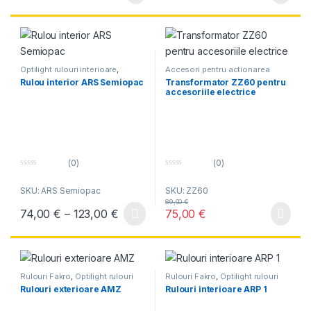
5
5
Optilight rulouri interioare
,
Accesori pentru actionarea
Rulouri Fakro
,
Rulouri Optilight
electrica
Rulou interior ARS Semiopac
Transformator ZZ60 pentru
accesoriile electrice
(0)
(0)
0
0
o
o
SKU: ARS Semiopac
SKU: ZZ60
u
u
t
t
89,00
€
o
o
Interval de prețuri: 74,00 € până la 
74,00
€
–
123,00
€
75,00
€
f
f
Acest produs are mai multe variații. Opțiunile pot fi alese în pagin
5
5
Rulouri Fakro
,
Optilight rulouri
Rulouri Fakro
,
Optilight rulouri
exterioare
,
Rulouri Optilight
interioare
,
Rulouri Optilight
Rulouri exterioare AMZ
Rulouri interioare ARP 1