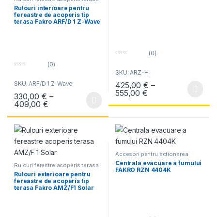
Rulouri interioare pentru
fereastre de acoperis tip
terasa Fakro ARF/D 1 Z-Wave
(0)
0
(0)
o
0
SKU: ARZ-H
u
o
t
SKU: ARF/D 1 Z-Wave
425,00
€
–
u
o
t
f
Interval de prețuri
555,00
€
Acest produs are mai multe variați
330,00
€
–
o
5
f
Interval de prețuri: 330,00 € până la 409,00 €
409,00
€
Acest produs are mai multe variații. Opțiunile pot fi alese în pagin
5
Accesori pentru actionarea
electrica
Centrala evacuare a fumului
Rulouri ferestre acoperis terasa
FAKRO RZN 4404K
Rulouri exterioare pentru
fereastre de acoperis tip
terasa Fakro AMZ/F1 Solar