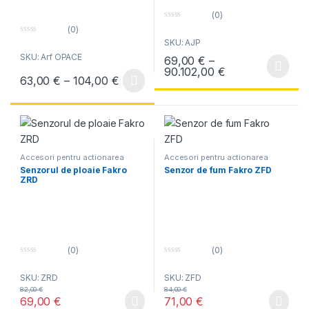
(0)
0
(0)
o
0
SKU: AJP
u
o
t
SKU: Arf OPACE
u
69,00
€
–
o
t
f
Interval de preț
90.102,00
€
Acest produs are mai multe variați
o
5
Interval de prețuri: 63,00 € până la 
63,00
€
–
104,00
€
f
Acest produs are mai multe variații. Opțiunile pot fi alese în pagin
5
Accesori pentru actionarea
Accesori pentru actionarea
electrica
electrica
Senzorul de ploaie Fakro
Senzor de fum Fakro ZFD
ZRD
(0)
(0)
0
0
o
o
SKU: ZRD
SKU: ZFD
u
u
t
t
82,00
€
84,00
€
o
o
69,00
€
71,00
€
f
f