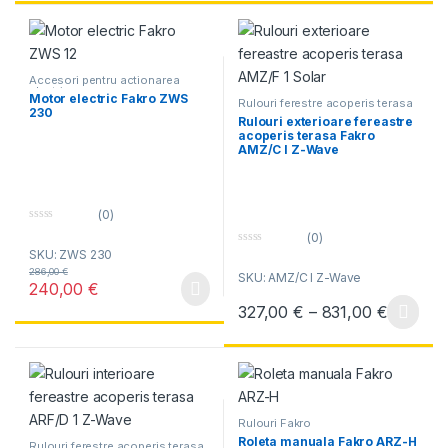
Accesori pentru actionarea
electrica
Motor electric Fakro ZWS
Rulouri ferestre acoperis terasa
230
Rulouri exterioare fereastre
acoperis terasa Fakro
AMZ/C I Z-Wave
(0)
0
(0)
o
SKU: ZWS 230
0
u
o
t
286,00
€
SKU: AMZ/C I Z-Wave
u
o
240,00
€
t
f
o
5
Interval
327,00
€
–
831,00
€
f
Acest produs are mai multe variați
5
Rulouri Fakro
Roleta manuala Fakro ARZ-H
Rulouri ferestre acoperis terasa