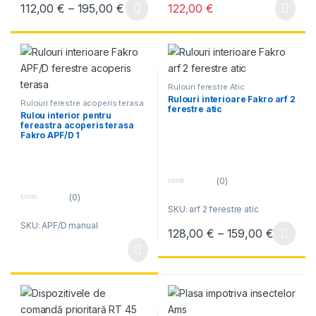
o
o
Interval de prețuri: 112,00 € până la
112,00
€
–
195,00
€
122,00
€
f
f
Acest produs are mai multe variații. Opțiunile pot fi alese în pagin
5
5
Rulouri ferestre Atic
Rulouri interioare Fakro arf 2
Rulouri ferestre acoperis terasa
ferestre atic
Rulou interior pentru
fereastra acoperis terasa
Fakro APF/D 1
(0)
0
(0)
o
0
SKU: arf 2 ferestre atic
u
o
t
SKU: APF/D manual
u
o
Interval
128,00
€
–
159,00
€
t
f
Acest produs are mai multe variați
o
5
f
5