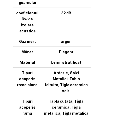
geamului
coeficientul
32 dB
Rw de
izolare
acustică
Gaz inert
argon
Mâner
Elegant
Material
Lemn stratificat
Tipuri
Ardezie
,
Solzi
acoperis
Metalici
,
Tabla
rama plana
faltuita
,
Tigla ceramica
solzi
Tipuri
Tabla cutata
,
Tigla
acoperis
ceramica
,
Tigla
rama
metalica
,
Tigla metalica