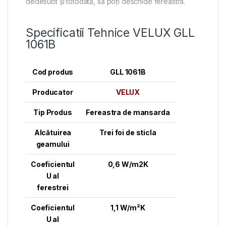
dedesubt și totodată, să poți deschide fereastra.
Specificatii Tehnice VELUX GLL
1061B
Cod produs
GLL 1061B
Producator
VELUX
Tip Produs
Fereastra de mansarda
Alcătuirea
Trei foi de sticla
geamului
Coeficientul
0,6 W/m2K
U al
ferestrei
Coeficientul
1,1 W/m²K
U al