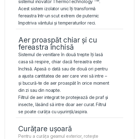
TM
sistemul inovator ThermoTechnology
.
Acest sistem izolator unic îți transformă
fereastra într-un scut extrem de puternic
împotriva vântului și temperaturilor reci.
Aer proaspăt chiar și cu
fereastra închisă
Sistemul de venitlare în două trepte îți lasă
casa să respire, chiar dacă fereastra este
închisă. Apasă o dată sau de două ori pentru
a ajusta cantitatea de aer care vrei să intre –
și bucură-te de aer proaspăt în orice moment
din zi sau din noapte.
Filtrul de aer integrat te protejează de praf și
insecte, lăsând să intre doar aer curat. Filtrul
se poate curăța cu ușurință/aspira.
Curățare ușoară
Pentru a curăța geamul exterior, rotește