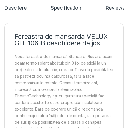
Descriere
Specification
Reviews
Fereastra de mansarda VELUX
GLL 1061B deschidere de jos
Noua fereastră de mansardă Standard Plus are acum
geam termoizolant altcătuit din 3 foi de sticlă la un
preț extrem de atractiv, ceea ce îți va da posibilitatea
să păstrezi locuința călduroasă, fără a face
compromisuri la calitate. Geamul termoizolant,
împreună cu inovatorul sistem izolator
ThermoTechnology™ și cu garnitura specială fac
conferă acestei ferestre proproietăți izolatoare
excelente. Bara de operare unică o recomandă
pentru majoritatea înălțimilor de montaj, iar operarea
de sus îți dă posibilitatea de a plasa o canapea