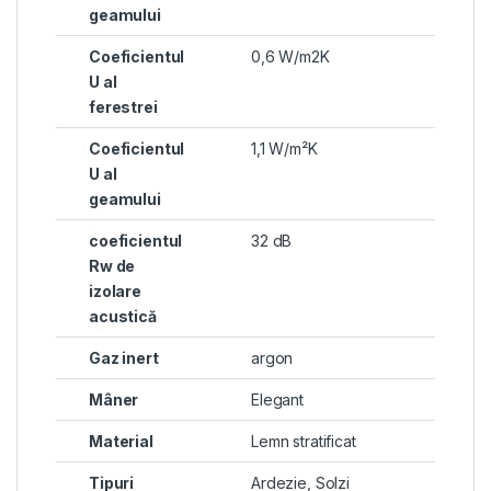
geamului
Coeficientul
0,6 W/m2K
U al
ferestrei
Coeficientul
1,1 W/m²K
U al
geamului
coeficientul
32 dB
Rw de
izolare
acustică
Gaz inert
argon
Mâner
Elegant
Material
Lemn stratificat
Tipuri
Ardezie
,
Solzi