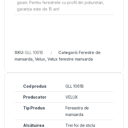
geam. Pentru ferestrele cu profil din poliuretan,
garanția este de 15 ani!
SKU:
GLL 1061B
Categorii:
Ferestre de
mansarda
,
Velux
,
Velux ferestre mansarda
Cod produs
GLL 1061B
Producator
VELUX
Tip Produs
Fereastra de
mansarda
Alcătuirea
Trei foi de sticla