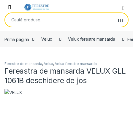
Skip to navigation
Skip to content
Open
Caută după:
Prima pagină
Velux
Velux ferestre mansarda
Fe
Ferestre de mansarda
,
Velux
,
Velux ferestre mansarda
Fereastra de mansarda VELUX GLL
1061B deschidere de jos