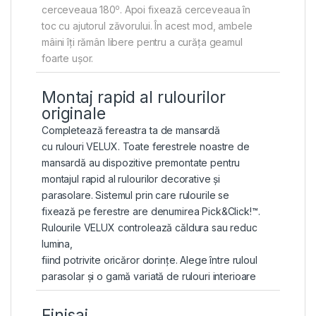
o
cerceveaua 180
. Apoi fixează cerceveaua în
toc cu ajutorul zăvorului. În acest mod, ambele
mâini îți rămân libere pentru a curăța geamul
foarte ușor.
Montaj rapid al rulourilor
originale
Completează fereastra ta de mansardă
cu
rulouri VELUX
. Toate ferestrele noastre de
mansardă au dispozitive premontate pentru
montajul rapid al rulourilor decorative și
parasolare. Sistemul prin care rulourile se
fixează pe ferestre are denumirea Pick&Click!™.
Rulourile VELUX controlează căldura sau reduc
lumina,
fiind potrivite oricăror dorințe. Alege între ruloul
parasolar și o gamă variată de rulouri interioare
Finisaj