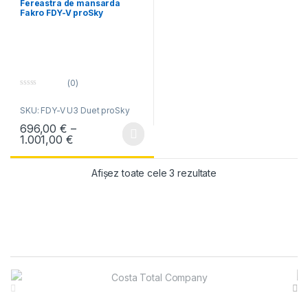
Fereastra de mansarda
Fakro FDY-V proSky
(0)
0
o
SKU: FDY-V U3 Duet proSky
u
t
696,00
€
–
o
f
Interval de prețuri: 696,00 € până la 1.001,00
1.001,00
€
Acest produs are mai multe variații. Opțiunile pot fi alese în pagin
5
Sortat după preț: de 
Afișez toate cele 3 rezultate
Brands Carousel