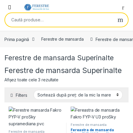
Skip to navigation
Skip to content
Open
Caută după:
Prima pagină
Ferestre de mansarda
Ferestre de mansar
Ferestre de mansarda Superinalte
Ferestre de mansarda Superinalte
Sortat după preț: de la mic la mare
Afișez toate cele 3 rezultate
Filters
Ferestre de mansarda
Superinalte
Fereastra de mansarda
Ferestre de mansarda