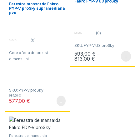
Fakro FYP-V U3 proSky
Superinalte
Ferestre mansarda Fakro
PYP-V proSky supramediana
pvc
(0)
0
(0)
o
0
SKU: FYP-V U3 proSky
u
o
t
Cere oferta de pret si
593,00
€
–
u
o
t
f
Interval de prețuri
813,00
€
dimensiuni
Acest produs are mai multe variați
o
5
f
5
SKU: PYP-V proSky
687,00
€
577,00
€
Ferestre de mansarda
Superinalte