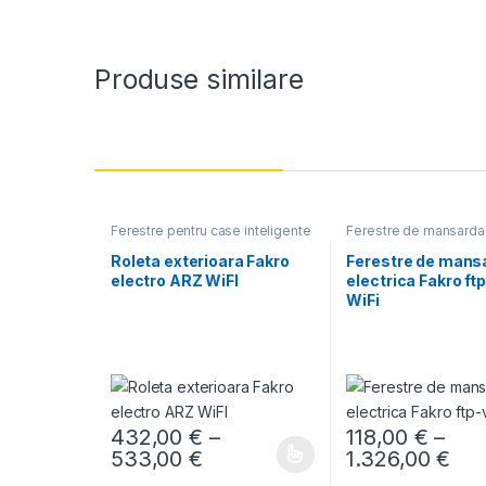
Produse similare
Ferestre pentru case inteligente
Ferestre de mansarda 
WIfI
Roleta exterioara Fakro
Ferestre de mans
electro ARZ WiFI
electrica Fakro ft
WiFi
432,00
€
–
118,00
€
–
Interval de prețuri: 432,00 
Int
533,00
€
1.326,00
€
Acest produs are mai multe variații. Opțiunile pot fi al
Acest produs are mai 