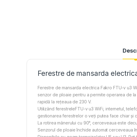
Desc
Ferestre de mansarda electric
Ferestre de mansarda electrica Fakro FTU-v u3 WiFi
senzor de ploaie pentru a permite operarea de la 
rapidă la reţeaua de 230 V.
Utilizând ferestreleFTU-v u3 WiFi, internetul, tele
gestionarea ferestrelor o veți putea face chiar și cu
La rotirea mânerului cu 90°, cerceveaua este decu
Senzorul de ploaie închide automat cerceveaua în t
Disponibile cu geam termoizolator U5 sau U3. Pot f