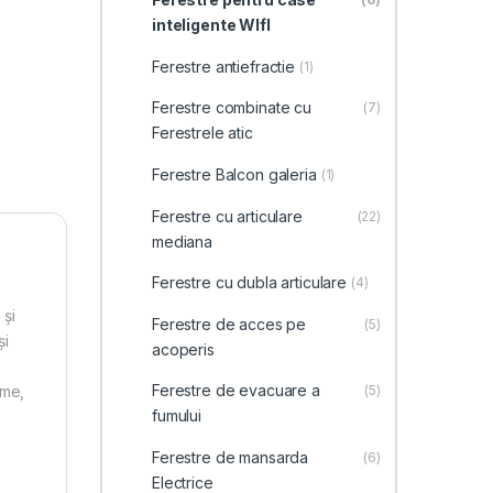
val de prețuri: 850,00 € pân
inteligente WIfI
Ferestre antiefractie
(1)
Ferestre combinate cu
(7)
Ferestrele atic
Ferestre Balcon galeria
(1)
Ferestre cu articulare
(22)
mediana
Ferestre cu dubla articulare
(4)
 şi
Ferestre de acces pe
(5)
şi
acoperis
Ferestre de evacuare a
ome,
(5)
fumului
Ferestre de mansarda
(6)
Electrice