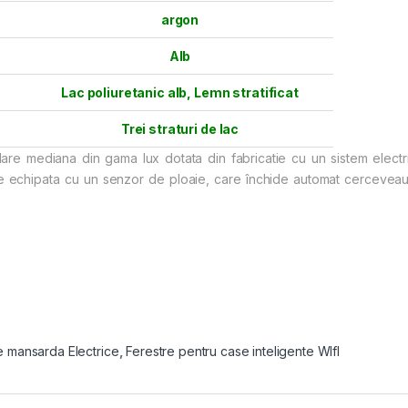
argon
Alb
Lac poliuretanic alb
,
Lemn stratificat
Trei straturi de lac
lare mediana din gama lux dotata din fabricatie cu un sistem electri
te echipata cu un senzor de ploaie, care închide automat cerceveau
e mansarda Electrice
,
Ferestre pentru case inteligente WIfI