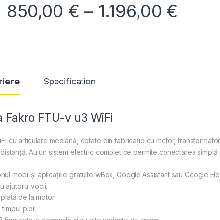
Inter
850,00
€
–
1.196,00
€
riere
Specification
a Fakro FTU-v u3 WiFi
 cu articulare mediană, dotate din fabricaţie cu motor, transformator
distanţă. Au un sistem electric complet ce permite conectarea simplă 
fonul mobil și aplicațiile gratuite wBox, Google Assistant sau Google H
 ajutorul vocii.
plată de la motor.
impul ploii.
i fabricate la comandă şi cu alte variante de geam.