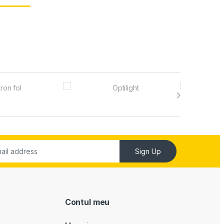
e în pagina produsului.
Sign Up
Contul meu