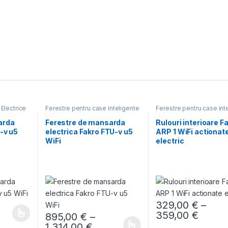
Electrice
Ferestre pentru case inteligente
Ferestre pentru case int
WIfI
,
Ferestre de mansarda
WIfI
Electrice
arda
Ferestre de mansarda
Rulouri interioare F
p-v u5
electrica Fakro FTU-v u5
ARP 1 WiFi actionat
WiFi
electric
329,00
€
–
€ până la 533,00 €
erval de prețuri: 118,00 € până la 1.326,00 €
Interv
359,00
€
895,00
€
–
ese în pagina produsului.
multe variații. Opțiunile pot fi alese în pagina produsului.
Acest produs are mai mu
Interval de prețuri: 895,00 €
1.314,00
€