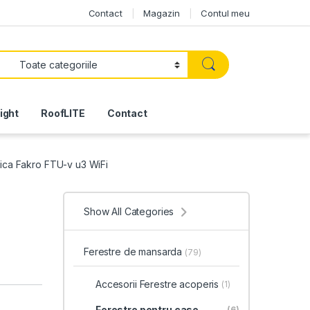
Contact
Magazin
Contul meu
light
RoofLITE
Contact
rica Fakro FTU-v u3 WiFi
Show All Categories
Ferestre de mansarda
(79)
Accesorii Ferestre acoperis
(1)
Ferestre pentru case
(6)