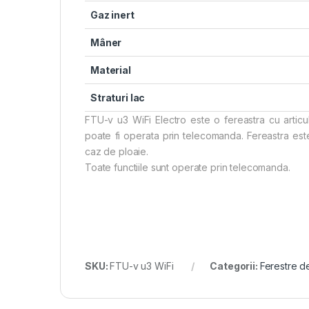
Gaz inert
Mâner
Material
Straturi lac
FTU-v u3 WiFi Electro este o fereastra cu articu
poate fi operata prin telecomanda. Fereastra es
caz de ploaie.
Toate functiile sunt operate prin telecomanda.
SKU:
FTU-v u3 WiFi
Categorii:
Ferestre d