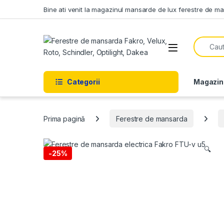
Skip to navigation
Skip to content
Bine ati venit la magazinul mansarde de lux ferestre de m
Search f
Open
Categorii
Magazin
Prima pagină
Ferestre de mansarda
🔍
-
25%