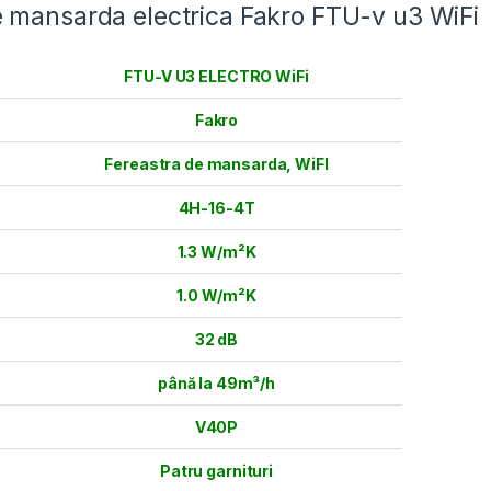
de mansarda electrica Fakro FTU-v u3 WiFi
FTU-V U3 ELECTRO WiFi
Fakro
Fereastra de mansarda
,
WiFI
4H-16-4T
1.3 W/m²K
1.0 W/m²K
32 dB
până la 49m³/h
V40P
Patru garnituri