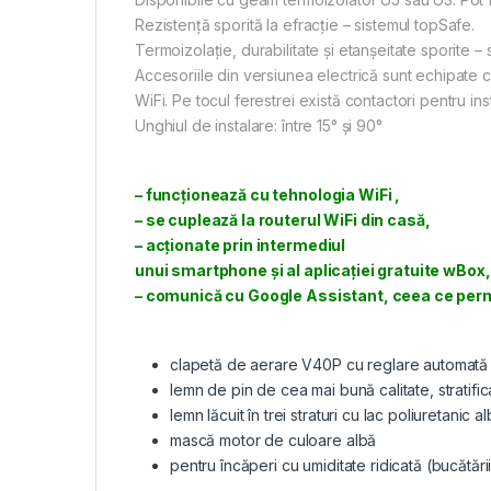
Rezistenţă sporită la efracţie – sistemul topSafe.
Termoizolaţie, durabilitate și etanșeitate sporite –
Accesoriile din versiunea electrică sunt echipate 
WiFi. Pe tocul ferestrei există contactori pentru inst
Unghiul de instalare: între 15° şi 90°
– funcţionează cu tehnologia WiFi ,
– se cuplează la routerul WiFi din casă,
– acţionate prin intermediul
unui smartphone și al aplicaţiei gratuite wBox,
– comunică cu Google Assistant, ceea ce permi
clapetă de aerare V40P cu reglare automată
lemn de pin de cea mai bună calitate, stratific
lemn lăcuit în trei straturi cu lac poliuretanic
mască motor de culoare albă
pentru încăperi cu umiditate ridicată (bucătării