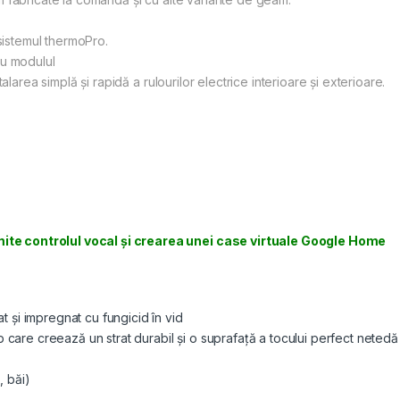
 sistemul thermoPro.
cu modulul
alarea simplă şi rapidă a rulourilor electrice interioare şi exterioare.
te controlul vocal și crearea unei case virtuale Google Home
at și impregnat cu fungicid în vid
 alb care creează un strat durabil și o suprafață a tocului perfect netedă
, băi)