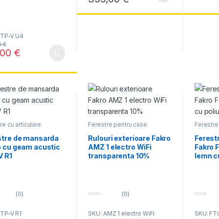
5
5
FTP-V U4
0
€
,00
€
produs are mai multe variații. Opțiunile pot fi alese în pagina produsul
re cu articulare
Ferestre pentru case
Ferestre 
na
inteligente WIfI
median
la umidit
stre de mansarda
Rulouri exterioare Fakro
Ferest
o cu geam acustic
AMZ 1 electro WiFi
Fakro 
V R1
transparenta 10%
lemn c
(0)
(0)
0
0
o
o
FTP-V R1
SKU: AMZ 1 electro WiFi
SKU: FT
u
u