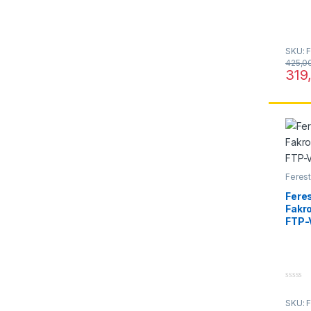
5
SKU: 
425,0
319
Acest 
Ferest
media
Fere
Fakr
FTP-
0
o
SKU: 
u