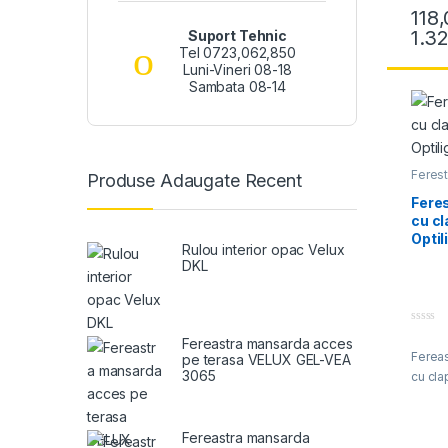
t
118
o
f
1.3
Suport Tehnic
Acest 
5
Tel 0723,062,850
Luni-Vineri 08-18
Sambata 08-14
Ferest
Produse Adaugate Recent
media
feres
Fere
cu cl
Optil
Rulou interior opac Velux
DKL
0
Fereastra mansarda acces
o
Ferea
u
pe terasa VELUX GEL-VEA
t
3065
cu cla
o
f
5
Fereastra mansarda