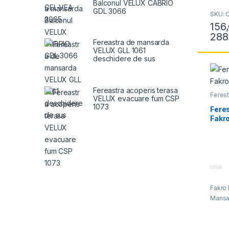
Balconul VELUX CABRIO
GDL 3066
SKU: O
156
288
Acest 
Fereastra de mansarda
VELUX GLL 1061
deschidere de sus
Fereastra acoperis terasa
Ferest
VELUX evacuare fum CSP
media
1073
Fere
Fakr
0
o
Fakro
u
t
Mansar
o
f
5