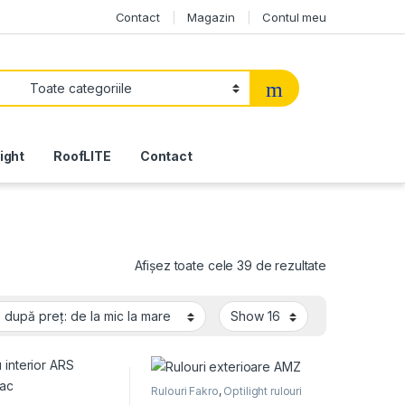
Contact
Magazin
Contul meu
light
RoofLITE
Contact
Sortat după p
Afișez toate cele 39 de rezultate
Rulouri Fakro
,
Optilight rulouri
exterioare
,
Rulouri Optilight