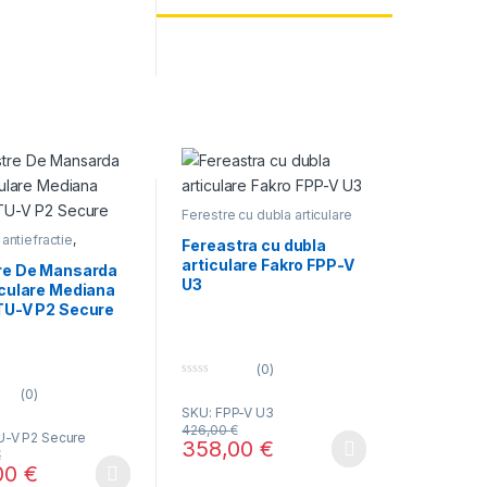
 €
ui.
Ferestre cu dubla articulare
 antiefractie
,
Fereastra cu dubla
cu articulare
articulare Fakro FPP-V
a
re De Mansarda
U3
iculare Mediana
TU-V P2 Secure
(0)
0
(0)
o
SKU: FPP-V U3
u
t
426,00
€
U-V P2 Secure
o
358,00
€
f
€
Acest produs are mai multe variații. Opțiunil
5
00
€
 329,00 € până la 359,00 €
ile pot fi alese în pagina produsului.
odus are mai multe variații. Opțiunile pot fi alese în pagina produsului.