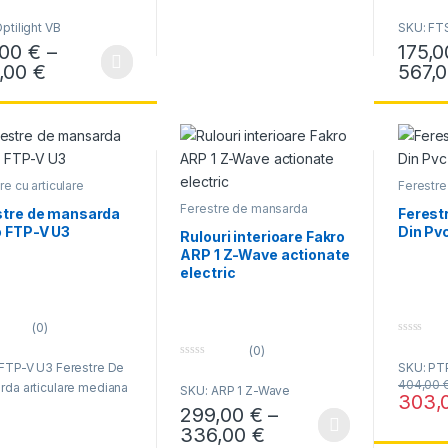
ptilight VB
SKU: FT
,00
€
–
175,
Interval de prețuri: 156,00 € până la 288,0
,00
€
567,
produs are mai multe variații. Opțiunile pot fi alese în pagina produsul
Acest pr
re cu articulare
Ferestre 
na
median
Ferestre de mansarda
la umidit
stre de mansarda
Ferest
o FTP-V U3
Din Pv
Rulouri interioare Fakro
ARP 1 Z-Wave actionate
electric
(0)
0
(0)
o
 FTP-V U3 Ferestre De
0
SKU: PT
u
o
t
404,00
da articulare mediana
SKU: ARP 1 Z-Wave
u
o
303,
t
f
299,00
€
–
Acest pr
o
5
f
Interval de prețuri
336,00
€
Acest produs are mai multe variații. Opțiun
5