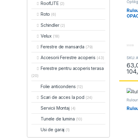
Optilig
RoofLITE
(2)
Rulour
Optili
Rulou
Roto
(6)
OPA
Schindler
(2)
Velux
(18)
Ferestre de mansarda
(79)
0
o
Accesorii Ferestre acoperis
SKU: 
(43)
u
t
63,
o
Ferestre pentru acoperis terasa
f
104
Acest 
5
(20)
Folie anticondens
(12)
Scari de acces la pod
(24)
Rulour
interi
Servicii Montaj
Rulou
(4)
Tunele de lumina
(10)
Usi de garaj
(1)