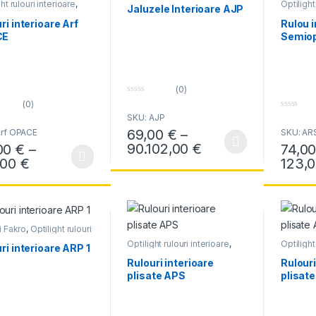
ht rulouri interioare
,
Optilight
Jaluzele Interioare AJP
i Fakro
,
Rulouri
Rulouri 
ght
Optilight
ri interioare Arf
Rulou i
CE
Semio
(0)
0
(0)
o
0
SKU: AJP
u
o
t
69,00
€
–
Arf OPACE
SKU: AR
u
o
t
f
Interval de prețu
90.102,00
€
00
€
–
74,0
Acest produs are mai multe variații. Opțiun
o
5
f
Interval de prețuri: 63,00 € până la 104,00 
,00
€
123,
produs are mai multe variații. Opțiunile pot fi alese în pagina produsul
Acest pr
5
i Fakro
,
Optilight rulouri
oare
,
Rulouri Optilight
Optilight rulouri interioare
,
Optilight
ri interioare ARP 1
Rulouri Fakro
,
Rulouri
Rulouri 
Optilight
Optilight
Rulouri interioare
Rulouri
plisate APS
plisat