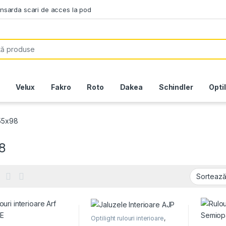
ansarda scari de acces la pod
or:
Velux
Fakro
Roto
Dakea
Schindler
Opti
55x98
8
Optilight rulouri interioare
,
Rulouri Fakro