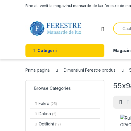
Skip to navigation
Skip to content
Bine ati venit la magazinul mansarde de lux ferestre de m
Search f
Open
Categorii
Magazin
Prima pagină
Dimensiuni Ferestre produs
55x9
Browse Categories
Fakro
(25)
Dakea
(2)
Optilight
(12)