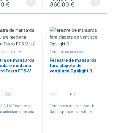
f
 134,00 € până la 207,00 €
Interval de prețuri: 136,00 € până la 262,00 
Interval de prețuri: 
00
€
360,00
€
ile pot fi alese în pagina produsului.
odus are mai multe variații. Opțiunile pot fi alese în pagina produsului.
Acest produs are mai multe variații. Opțiunil
5
,00 €
ui.
cu articulare
Ferestre cu articulare
a
mediana
,
Optilight
,
Optilight
ferestre mansarda
tra de mansarda
Ferestre de mansarda
iculare mediana
fara clapeta de
rd Fakro FTS-V
ventilatie Optilight B
(0)
(0)
0
o
S-V U2 Ferestre de
Fereasatra de mansarda b
u
t
 167,00 € până la 390,00 €
 articulare mediana
fara clapeta de ventilatie
ile pot fi alese în pagina produsului.
o
f
5