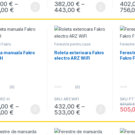
t
t
,00
€
–
382,00
€
–
402,
o
o
f
f
Interval de prețuri: 361,00 € până la 824,0
Interval de prețuri
,00
€
443,00
€
756,
produs are mai multe variații. Opțiunile pot fi alese în pagina produsul
Acest produs are mai multe variații. Opțiun
Acest pr
5
5
i Fakro
Ferestre pentru case
Ferestre 
inteligente WIfI
median
mansard
ta manuala Fakro
Roleta exterioara Fakro
Ferest
-H
electro ARZ WiFI
Fakro 
(0)
(0)
0
0
o
o
ARZ-H
SKU: ARZ WiFI
SKU: FT
u
u
t
t
601,00
€
,00
€
–
432,00
€
–
o
o
505,
f
f
Interval de prețuri: 425,00 € până la 555,0
Interval de prețuri
,00
€
533,00
€
produs are mai multe variații. Opțiunile pot fi alese în pagina produsul
Acest produs are mai multe variații. Opțiun
Acest pr
5
5