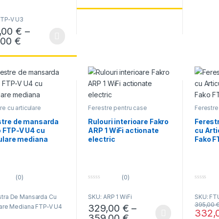
FTP-V U3
,00
€
–
Interval de prețuri: 269,00 € până la 657,00
,00
€
produs are mai multe variații. Opțiunile pot fi alese în pagina produsul
re cu articulare
Ferestre pentru case
Ferestre
na
inteligente WIfI
Ferestre 
median
stre de mansarda
Rulouri interioare Fakro
Ferest
o FTP-V U4 cu
ARP 1 WiFi actionate
cu Art
culare mediana
electric
Fako F
(0)
(0)
0
0
o
o
stra De Mansarda Cu
SKU: ARP 1 WiFi
SKU: FT
u
u
t
t
395,00
329,00
€
–
lare Mediana FTP-V U4
o
o
332,
f
f
Interval de prețuri:
359,00
€
Acest produs are mai multe variații. Opțiun
Acest pr