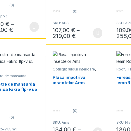
(0)
(0)
0
0
RP 1
o
o
00
€
–
SKU: APS
SKU: AP
u
u
t
t
Interval de prețuri: 79,00 € până la 886,00 
,00
€
107,00
€
–
109,
produs are mai multe variații. Opțiunile pot fi alese în pagina produsul
o
o
f
f
Interval de prețuri: 
219,00
€
258,
Acest produs are mai multe variații. Opțiun
Acest pr
5
5
Optilight rulouri interioare
,
RoofLIT
Rulouri Fakro
,
Rulouri
Ferestre 
tre de mansarda
Optilight
median
Plasa impotriva
Fereas
ice
insectelor Ams
lemn R
stre de mansarda
rica Fakro ftp-v u5
(0)
0
0
(0)
o
o
SKU: Ams
SKU: Hi
u
u
t
t
134,00
€
–
136,
tp-v u5 WiFi
o
o