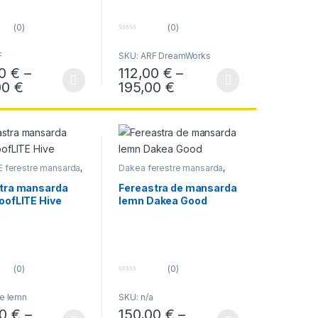
(0)
(0)
0
o
F
SKU: ARF DreamWorks
u
t
€
00
€
–
112,00
€
–
ui.
o
f
107,00 € până la 219,00 €
Interval de prețuri: 109,00 € până la 258,00 
Interval de prețuri: 1
00
€
195,00
€
ile pot fi alese în pagina produsului.
odus are mai multe variații. Opțiunile pot fi alese în pagina produsului.
Acest produs are mai multe variații. Opțiunil
5
E ferestre mansarda
,
Dakea ferestre mansarda
,
cu articulare
Ferestre cu articulare
a
mediana
tra mansarda
Fereastra de mansarda
oofLITE Hive
lemn Dakea Good
(0)
(0)
0
o
ve lemn
SKU: n/a
u
t
00
€
–
150,00
€
–
o