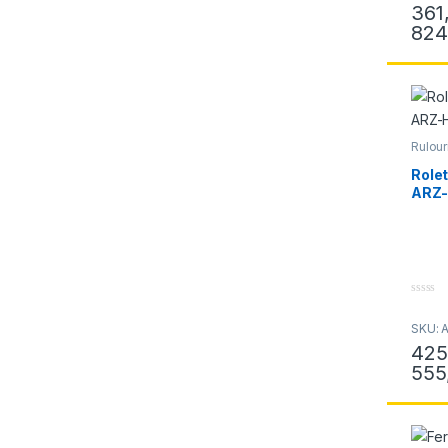
t
361
o
f
824
Acest 
5
Rulour
Role
ARZ
0
o
SKU: 
u
t
425
o
f
555
Acest 
5