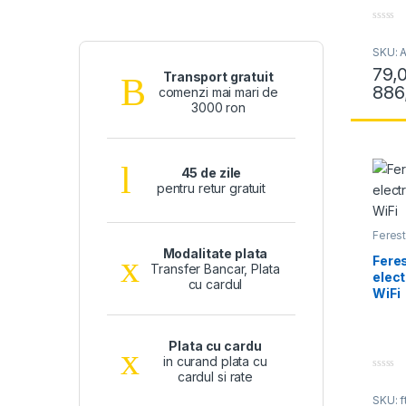
0
o
SKU: A
u
t
79,
o
Transport gratuit
f
886
comenzi mai mari de
Acest 
5
3000 ron
45 de zile
pentru retur gratuit
Feres
Electr
Modalitate plata
Fere
Transfer Bancar, Plata
elect
cu cardul
WiFi
Plata cu cardu
in curand plata cu
cardul si rate
0
o
SKU: f
u