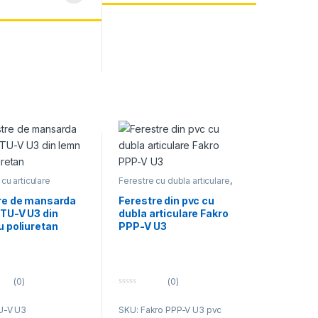
ui.
cu articulare
Ferestre cu dubla articulare
,
a
,
Ferestre rezistente
Ferestre rezistente la
ate
umiditate
re de mansarda
Ferestre din pvc cu
FTU-V U3 din
dubla articulare Fakro
u poliuretan
PPP-V U3
(0)
(0)
0
o
U-V U3
SKU: Fakro PPP-V U3 pvc
u