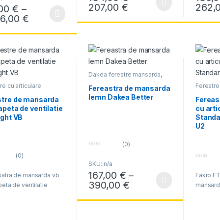
f
f
Interval de prețuri:
207,00
€
262,
,00
€
–
Acest produs are mai multe variații. Opțiun
Acest pr
5
5
Interval de prețuri: 118,00 € până la 1.326
26,00
€
produs are mai multe variații. Opțiunile pot fi alese în pagina produsul
Dakea ferestre mansarda
,
Ferestre cu articulare
re cu articulare
Ferestre 
mediana
Fereastra de mansarda
na
,
Optilight
,
Optilight
median
lemn Dakea Better
tre mansarda
stre de mansarda
Fereas
apeta de ventilatie
cu art
ight VB
Standa
U2
(0)
0
(0)
o
SKU: n/a
0
u
o
t
167,00
€
–
satra de mansarda vb
Fakro FT
u
o
t
f
Interval de prețuri:
390,00
€
peta de ventilatie
mansarda
Acest produs are mai multe variații. Opțiun
o
5
f
5