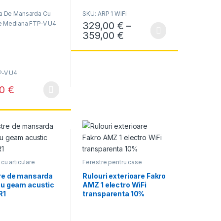
0
o
ra De Mansarda Cu
SKU: ARP 1 WiFi
u
t
329,00
€
–
re Mediana FTP-V U4
ui.
o
: 313,00 € până la 342,00 €
f
Interval de prețuri: 
359,00
€
ile pot fi alese în pagina produsului.
Acest produs are mai multe variații. Opțiunil
5
P-V U4
00
€
odus are mai multe variații. Opțiunile pot fi alese în pagina produsului.
cu articulare
Ferestre pentru case
a
inteligente WIfI
re de mansarda
Rulouri exterioare Fakro
cu geam acustic
AMZ 1 electro WiFi
R1
transparenta 10%