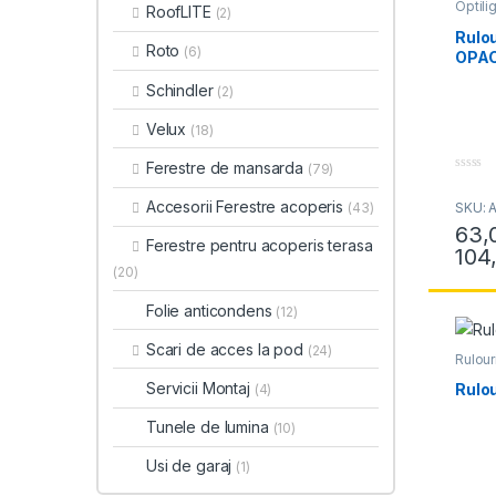
Optilig
RoofLITE
(2)
Rulour
Optili
Rulou
Roto
(6)
OPA
Schindler
(2)
Velux
(18)
Ferestre de mansarda
(79)
0
o
Accesorii Ferestre acoperis
SKU: 
(43)
u
t
63,
o
Ferestre pentru acoperis terasa
f
104
Acest 
5
(20)
Folie anticondens
(12)
Scari de acces la pod
(24)
Rulour
interi
Servicii Montaj
Rulou
(4)
Tunele de lumina
(10)
Usi de garaj
(1)