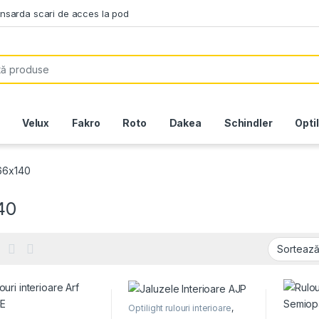
ansarda scari de acces la pod
or:
Velux
Fakro
Roto
Dakea
Schindler
Opti
66x140
40
Optilight rulouri interioare
,
Rulouri Fakro