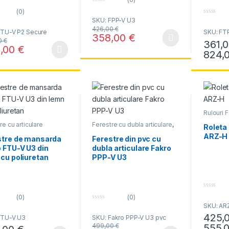
0
(0)
o
SKU: FPP-V U3
0
u
o
t
426,00
€
FTU-V P2 Secure
SKU: FTP
u
o
358,00
€
t
f
0
€
361,
Acest produs are mai multe variații. Opțiun
o
5
,00
€
f
824,
produs are mai multe variații. Opțiunile pot fi alese în pagina produsul
Acest pr
5
Rulouri 
re cu articulare
Ferestre cu dubla articulare
,
Roleta
na
,
Ferestre rezistente
Ferestre rezistente la
ARZ-H
ditate
umiditate
stre de mansarda
Ferestre din pvc cu
 FTU-V U3 din
dubla articulare Fakro
cu poliuretan
PPP-V U3
0
(0)
(0)
o
0
SKU: AR
u
o
t
425,
FTU-V U3
SKU: Fakro PPP-V U3 pvc
u
o
t
f
499,00
€
555,
Acest pr