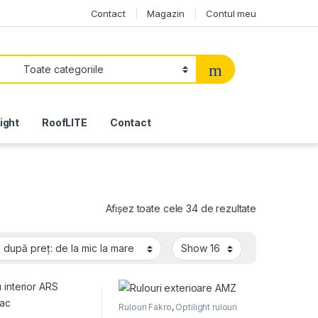
Contact
Magazin
Contul meu
light
RoofLITE
Contact
Sortat după p
Afișez toate cele 34 de rezultate
Rulouri Fakro
,
Optilight rulouri
exterioare
,
Rulouri Optilight