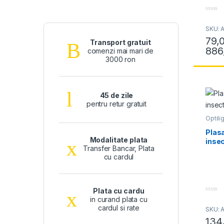
0
o
SKU: A
u
t
79,
o
Transport gratuit
f
886
comenzi mai mari de
Acest 
5
3000 ron
45 de zile
pentru retur gratuit
Optilig
Rulour
Optili
Plasa
Modalitate plata
inse
Transfer Bancar, Plata
cu cardul
Plata cu cardu
0
in curand plata cu
o
cardul si rate
SKU: 
u
t
134
o