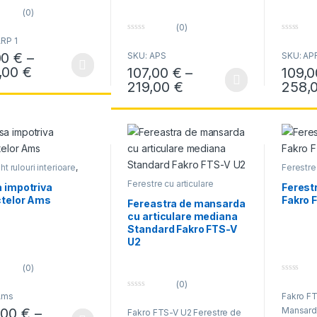
(0)
(0)
0
0
RP 1
o
o
00
€
–
SKU: APS
SKU: AP
u
u
t
t
Interval de prețuri: 79,00 € până la 886,00 
,00
€
107,00
€
–
109,
produs are mai multe variații. Opțiunile pot fi alese în pagina produsul
o
o
f
f
Interval de prețuri: 
219,00
€
258,
Acest produs are mai multe variații. Opțiun
Acest pr
5
5
ht rulouri interioare
,
Ferestre 
i Fakro
,
Rulouri
median
Ferestre cu articulare
ght
 impotriva
Ferest
mediana
ctelor Ams
Fakro 
Fereastra de mansarda
cu articulare mediana
Standard Fakro FTS-V
U2
(0)
0
(0)
o
Ams
0
Fakro FT
u
o
t
,00
€
–
Mansarda
Fakro FTS-V U2 Ferestre de
u
o