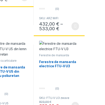
0 €
ui.
ile pot fi alese în pagina produsului.
(0)
0
o
SKU: ARZ WiFI
u
t
432,00
€
–
o
f
Interval de prețuri: 
533,00
€
Acest produs are mai multe variații. Opțiunil
5
Ferestre de mansarda
Electrice
cu articulare
Ferestre de mansarda
a
,
Ferestre rezistente
electrice FTU-V U3
ate
re de mansarda
FTU-V U5 din
u poliuretan
(0)
0
(0)
o
SKU: FTU-V U3 zwave
u
t
823,00
€
U-V U5
o