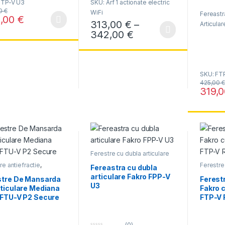
PTP-V U3
SKU: Arf 1 actionate electric
0
u
o
t
00
€
WiFi
Fereast
u
o
,00
€
t
f
313,00
€
–
Articula
produs are mai multe variații. Opțiunile pot fi alese în pagina produsul
o
5
Interval de prețuri
342,00
€
f
Acest produs are mai multe variații. Opțiun
5
SKU: FT
425,00
€
319,
Acest pr
Ferestre cu dubla articulare
re antiefractie
,
Ferestre 
Fereastra cu dubla
re cu articulare
median
articulare Fakro FPP-V
na
stre De Mansarda
Ferest
U3
rticulare Mediana
Fakro 
 FTU-V P2 Secure
FTP-V 
(0)