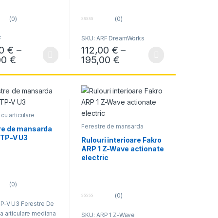
(0)
(0)
0
o
F
SKU: ARF DreamWorks
u
t
€
00
€
–
112,00
€
–
ui.
o
f
107,00 € până la 219,00 €
Interval de prețuri: 109,00 € până la 258,00 
Interval de prețuri: 1
00
€
195,00
€
ile pot fi alese în pagina produsului.
odus are mai multe variații. Opțiunile pot fi alese în pagina produsului.
Acest produs are mai multe variații. Opțiunil
5
cu articulare
a
Ferestre de mansarda
re de mansarda
FTP-V U3
Rulouri interioare Fakro
ARP 1 Z-Wave actionate
electric
(0)
(0)
P-V U3 Ferestre De
0
o
 articulare mediana
SKU: ARP 1 Z-Wave
u