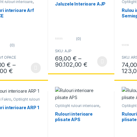
ht rulouri interioare
,
Optilight
Jaluzele Interioare AJP
i Fakro
,
Rulouri
Rulouri 
ght
Optilight
ri interioare Arf
Rulou i
CE
Semio
(0)
0
(0)
o
0
SKU: AJP
u
o
t
69,00
€
–
Arf OPACE
SKU: AR
u
o
t
f
Interval de prețu
90.102,00
€
00
€
–
74,0
Acest produs are mai multe variații. Opțiun
o
5
f
Interval de prețuri: 63,00 € până la 104,00 
,00
€
123,
produs are mai multe variații. Opțiunile pot fi alese în pagina produsul
Acest pr
5
i Fakro
,
Optilight rulouri
oare
,
Rulouri Optilight
Optilight rulouri interioare
,
Optilight
ri interioare ARP 1
Rulouri Fakro
,
Rulouri
Rulouri 
Optilight
Optilight
Rulouri interioare
Rulouri
plisate APS
plisat