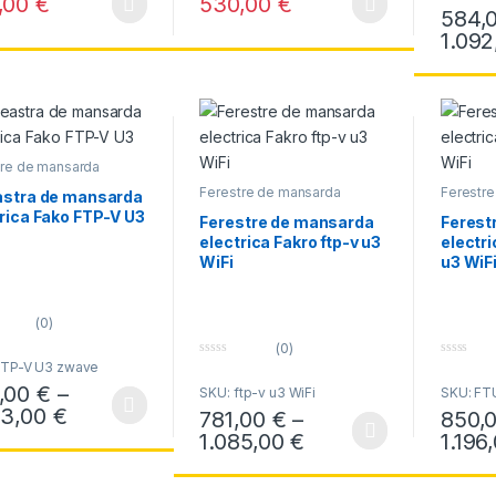
,00
€
530,00
€
t
f
584,
produs are mai multe variații. Opțiunile pot fi alese în pagina produsul
Acest produs are mai multe variații. Opțiun
o
5
f
1.09
Acest pr
5
tre de mansarda
ice
Ferestre de mansarda
Ferestr
astra de mansarda
Electrice
,
Ferestre pentru
Electrice
rica Fako FTP-V U3
case inteligente WIfI
case int
Ferestre de mansarda
Ferest
electrica Fakro ftp-v u3
electr
WiFi
u3 WiF
(0)
(0)
FTP-V U3 zwave
0
0
o
o
,00
€
–
SKU: ftp-v u3 WiFi
SKU: FTU
u
u
t
t
Interval de prețuri: 734,00 € până la 1.04
43,00
€
781,00
€
–
850,
produs are mai multe variații. Opțiunile pot fi alese în pagina produsul
o
o
f
f
Interval de prețuri
1.085,00
€
1.196
Acest produs are mai multe variații. Opțiun
Acest pr
5
5