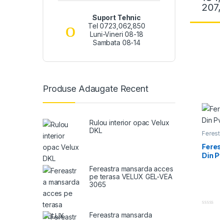
f
207
Acest 
5
Suport Tehnic
Tel 0723,062,850
Luni-Vineri 08-18
Sambata 08-14
Produse Adaugate Recent
Rulou interior opac Velux
DKL
Ferest
media
la umi
Fere
Din 
Fereastra mansarda acces
pe terasa VELUX GEL-VEA
3065
0
Fereastra mansarda
o