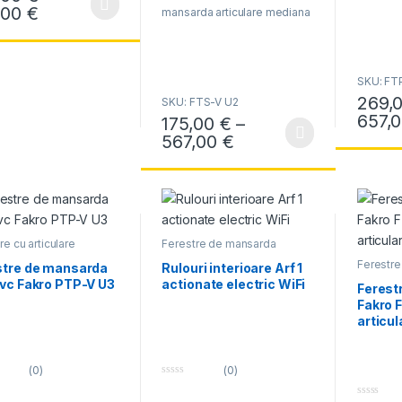
t
f
Interval de prețuri: 134,00 € până la 207,00
,00
€
mansarda articulare mediana
produs are mai multe variații. Opțiunile pot fi alese în pagina produsul
o
5
f
5
SKU: FT
269,
SKU: FTS-V U2
657,
175,00
€
–
Acest pr
Interval de prețuri:
567,00
€
Acest produs are mai multe variații. Opțiun
re cu articulare
Ferestre de mansarda
na
,
Ferestre rezistente
Ferestre 
ditate
stre de mansarda
Rulouri interioare Arf 1
median
Pvc Fakro PTP-V U3
actionate electric WiFi
Ferest
Fakro 
articu
(0)
(0)
0
o