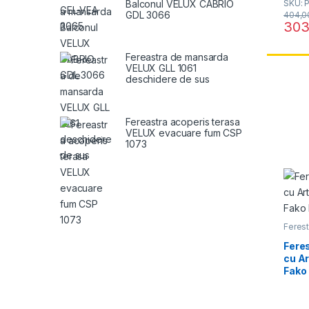
Balconul VELUX CABRIO
SKU: 
u
t
GDL 3066
404,
o
303
f
Acest 
5
Fereastra de mansarda
VELUX GLL 1061
deschidere de sus
Fereastra acoperis terasa
VELUX evacuare fum CSP
1073
Ferest
Ferest
media
Fere
cu A
Fako