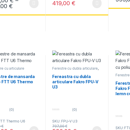
,00
€
–
o
5
419,00
€
f
Interval de prețuri: 402,00 € până la 756,0
,00
€
produs are mai multe variații. Opțiunile pot fi alese în pagina produsul
Acest produs are mai multe variații. Opțiun
5
re cu articulare
Ferestre cu dubla articulare
,
na
,
Ferestre de
Ferestre rezistente la
Ferestre 
rda Thermo
umiditate
stre de mansarda
Fereastra cu dubla
median
o FTT U6 Thermo
articulare Fakro FPU-V
la umidit
Ferest
U3
Fakro 
lemn c
(0)
(0)
0
o
FTT Thermo U6
SKU: FPU-V U3
0
u
o
t
0
€
707,00
€
SKU: FT
u
o