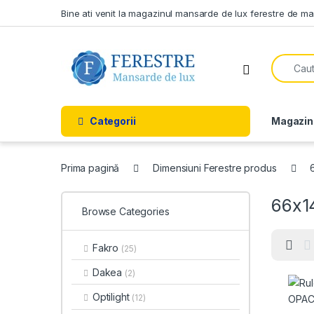
Skip to navigation
Skip to content
Bine ati venit la magazinul mansarde de lux ferestre de m
Search f
Open
Categorii
Magazin
Prima pagină
Dimensiuni Ferestre produs
66x1
Browse Categories
Fakro
(25)
Dakea
(2)
Optilight
(12)