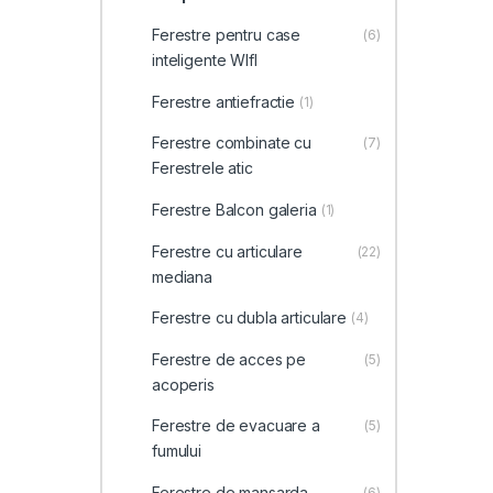
Ferestre pentru case
(6)
inteligente WIfI
Ferestre antiefractie
(1)
Ferestre combinate cu
(7)
Ferestrele atic
Ferestre Balcon galeria
(1)
Ferestre cu articulare
(22)
mediana
Ferestre cu dubla articulare
(4)
Ferestre de acces pe
(5)
acoperis
Ferestre de evacuare a
(5)
fumului
Ferestre de mansarda
(6)