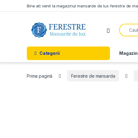
Skip to navigation
Skip to content
Bine ati venit la magazinul mansarde de lux ferestre de m
Search f
Open
Categorii
Magazin
Prima pagină
Ferestre de mansarda