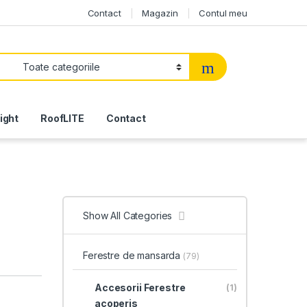
Contact
Magazin
Contul meu
light
RoofLITE
Contact
Show All Categories
Ferestre de mansarda
(79)
Accesorii Ferestre
(1)
acoperis