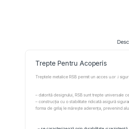
Desc
Trepte Pentru Acoperis
Treptele metalice RSB permit un acces u.or .i sigur 
– datorită designului, RSB sunt trepte universale ce 
– construcţia cu o stabilitate ridicată asigură sigur
forma de grilaj le măreşte aderenţa, prevenind al
– se caracterizează prin durabilitate și rezistenţă 