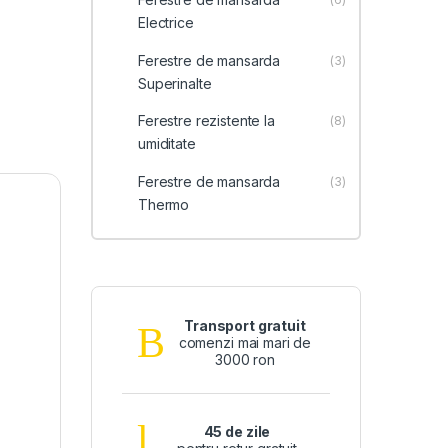
Electrice
Ferestre de mansarda
(3)
Superinalte
Ferestre rezistente la
(8)
umiditate
Ferestre de mansarda
(3)
Thermo
Transport gratuit
comenzi mai mari de
3000 ron
45 de zile