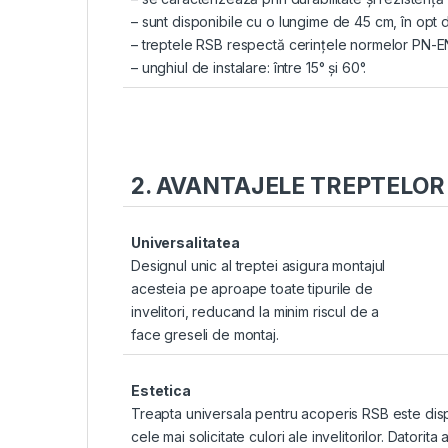
– sunt disponibile cu o lungime de 45 cm, în opt di
– treptele RSB respectă cerinţele normelor PN-E
– unghiul de instalare: între 15° şi 60°.
2. AVANTAJELE TREPTELOR
Universalitatea
Designul unic al treptei asigura montajul
acesteia pe aproape toate tipurile de
invelitori, reducand la minim riscul de a
face greseli de montaj.
Estetica
Treapta universala pentru acoperis RSB este disp
cele mai solicitate culori ale invelitorilor. Datorita