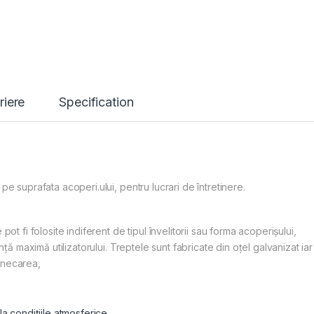
riere
Specification
pe suprafata acoperi.ului, pentru lucrari de întretinere.
pot fi folosite indiferent de tipul învelitorii sau forma acoperișului,
anţă maximă utilizatorului. Treptele sunt fabricate din oţel galvanizat iar
unecarea,
la condiţiile atmosferice,