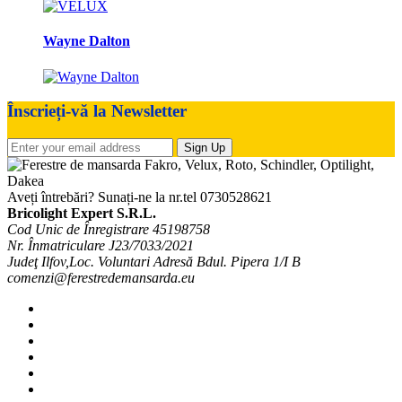
Wayne Dalton
Înscrieți-vă la Newsletter
Sign Up
Aveți întrebări? Sunați-ne la nr.tel
0730528621
Bricolight Expert S.R.L.
Cod Unic de Înregistrare 45198758
Nr. Înmatriculare J23/7033/2021
Judeţ Ilfov,Loc. Voluntari Adresă Bdul. Pipera 1/I B
comenzi@ferestredemansarda.eu