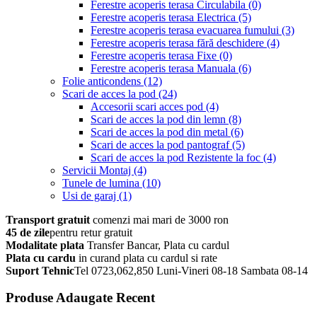
Ferestre acoperis terasa Circulabila
(0)
Ferestre acoperis terasa Electrica
(5)
Ferestre acoperis terasa evacuarea fumului
(3)
Ferestre acoperis terasa fără deschidere
(4)
Ferestre acoperis terasa Fixe
(0)
Ferestre acoperis terasa Manuala
(6)
Folie anticondens
(12)
Scari de acces la pod
(24)
Accesorii scari acces pod
(4)
Scari de acces la pod din lemn
(8)
Scari de acces la pod din metal
(6)
Scari de acces la pod pantograf
(5)
Scari de acces la pod Rezistente la foc
(4)
Servicii Montaj
(4)
Tunele de lumina
(10)
Usi de garaj
(1)
Transport gratuit
comenzi mai mari de 3000 ron
45 de zile
pentru retur gratuit
Modalitate plata
Transfer Bancar, Plata cu cardul
Plata cu cardu
in curand plata cu cardul si rate
Suport Tehnic
Tel 0723,062,850 Luni-Vineri 08-18 Sambata 08-14
Produse Adaugate Recent