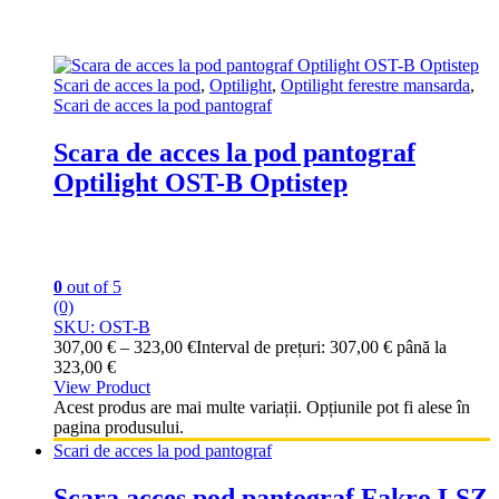
Scari de acces la pod
,
Optilight
,
Optilight ferestre mansarda
,
Scari de acces la pod pantograf
Scara de acces la pod pantograf
Optilight OST-B Optistep
0
out of 5
(0)
SKU: OST-B
307,00
€
–
323,00
€
Interval de prețuri: 307,00 € până la
323,00 €
View Product
Acest produs are mai multe variații. Opțiunile pot fi alese în
pagina produsului.
Scari de acces la pod pantograf
Scara acces pod pantograf Fakro LSZ