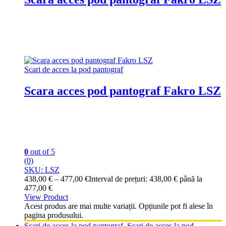
Scari de acces la pod pantograf
Scara acces pod pantograf Fakro LSZ
0
out of 5
(0)
SKU: LSZ
438,00
€
–
477,00
€
Interval de prețuri: 438,00 € până la
477,00 €
View Product
Acest produs are mai multe variații. Opțiunile pot fi alese în
pagina produsului.
Scari de acces la pod pantograf
,
Scari de acces la pod