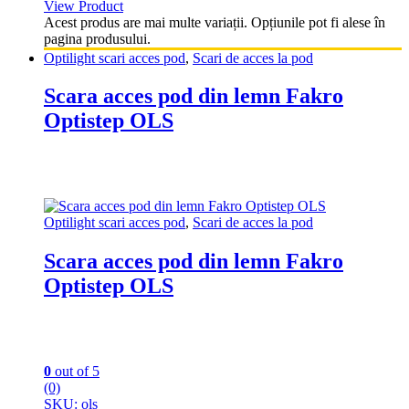
View Product
Acest produs are mai multe variații. Opțiunile pot fi alese în
pagina produsului.
Optilight scari acces pod
,
Scari de acces la pod
Scara acces pod din lemn Fakro
Optistep OLS
Optilight scari acces pod
,
Scari de acces la pod
Scara acces pod din lemn Fakro
Optistep OLS
0
out of 5
(0)
SKU: ols