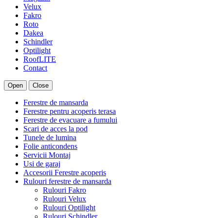
Velux
Fakro
Roto
Dakea
Schindler
Optilight
RoofLITE
Contact
Open
Close
Ferestre de mansarda
Ferestre pentru acoperis terasa
Ferestre de evacuare a fumului
Scari de acces la pod
Tunele de lumina
Folie anticondens
Servicii Montaj
Usi de garaj
Accesorii Ferestre acoperis
Rulouri ferestre de mansarda
Rulouri Fakro
Rulouri Velux
Rulouri Optilight
Rulouri Schindler