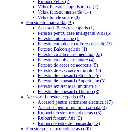
Rulouri Velux
(2)
Velux ferestre acoperis terasa
(2)
Velux ferestre mansarda
(14)
Velux tunele solare
(0)
Ferestre de mansarda
(79)
Accesorii Ferestre acoperis
(1)
Ferestre pentru case inteligente WIfI
(6)
Ferestre antiefractie
(1)
Ferestre combinate cu Ferestrele atic
(7)
Ferestre Balcon galeria
(1)
Ferestre cu articulare mediana
(22)
Ferestre cu dubla articulare
(4)
Ferestre de acces pe acoperis
(5)
Ferestre de evacuare a fumului
(5)
Ferestre de mansarda Electrice
(6)
Ferestre de mansarda Superinalte
(3)
Ferestre rezistente la umiditate
(8)
Ferestre de mansarda Thermo
(3)
Accesorii Ferestre acoperis
(43)
Accesori pentru actionarea electrica
(17)
Accesorii pentru operare manuala
(3)
Rulouri ferestre acoperis terasa
(5)
Rulouri ferestre Atic
(3)
Rulouri ferestre de mansarda
(12)
Ferestre pentru acoperis terasa
(20)