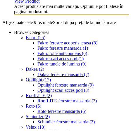
View Product
Acest produs are mai multe variații. Opțiunile pot fi alese în
pagina produsului.
Afișez toate cele 9 rezultate
Sortat după preț: de la mic la mare
Browse Categories
Fakro
(25)
Fakro ferestre acoperis terasa
(8)
Fakro ferestre mansarda
(1)
Fakro folie anticondens
(6)
Fakro scari acces pod
(1)
Fakro tunele de lumina
(9)
Dakea
(2)
Dakea ferestre mansarda
(2)
Optilight
(12)
Optilight ferestre mansarda
(9)
Optilight scari acces pod
(3)
RoofLITE
(2)
RoofLITE ferestre mansarda
(2)
Roto
(6)
Roto ferestre mansarda
(6)
Schindler
(2)
Schindler ferestre mansarda
(2)
Velux
(18)