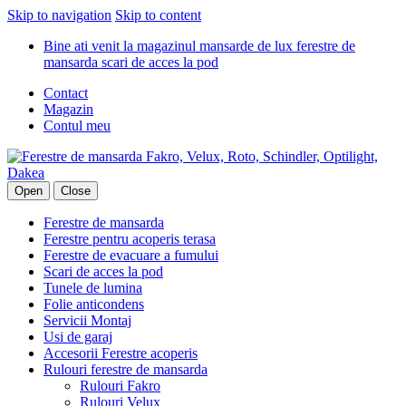
Skip to navigation
Skip to content
Bine ati venit la magazinul mansarde de lux ferestre de
mansarda scari de acces la pod
Contact
Magazin
Contul meu
Open
Close
Ferestre de mansarda
Ferestre pentru acoperis terasa
Ferestre de evacuare a fumului
Scari de acces la pod
Tunele de lumina
Folie anticondens
Servicii Montaj
Usi de garaj
Accesorii Ferestre acoperis
Rulouri ferestre de mansarda
Rulouri Fakro
Rulouri Velux