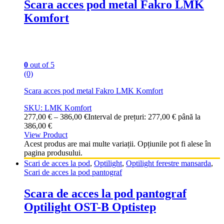
Scara acces pod metal Fakro LMK
Komfort
0
out of 5
(0)
Scara acces pod metal Fakro LMK Komfort
SKU: LMK Komfort
277,00
€
–
386,00
€
Interval de prețuri: 277,00 € până la
386,00 €
View Product
Acest produs are mai multe variații. Opțiunile pot fi alese în
pagina produsului.
Scari de acces la pod
,
Optilight
,
Optilight ferestre mansarda
,
Scari de acces la pod pantograf
Scara de acces la pod pantograf
Optilight OST-B Optistep