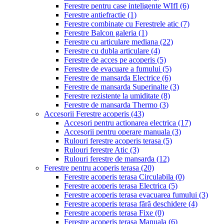
Ferestre pentru case inteligente WIfI
(6)
Ferestre antiefractie
(1)
Ferestre combinate cu Ferestrele atic
(7)
Ferestre Balcon galeria
(1)
Ferestre cu articulare mediana
(22)
Ferestre cu dubla articulare
(4)
Ferestre de acces pe acoperis
(5)
Ferestre de evacuare a fumului
(5)
Ferestre de mansarda Electrice
(6)
Ferestre de mansarda Superinalte
(3)
Ferestre rezistente la umiditate
(8)
Ferestre de mansarda Thermo
(3)
Accesorii Ferestre acoperis
(43)
Accesori pentru actionarea electrica
(17)
Accesorii pentru operare manuala
(3)
Rulouri ferestre acoperis terasa
(5)
Rulouri ferestre Atic
(3)
Rulouri ferestre de mansarda
(12)
Ferestre pentru acoperis terasa
(20)
Ferestre acoperis terasa Circulabila
(0)
Ferestre acoperis terasa Electrica
(5)
Ferestre acoperis terasa evacuarea fumului
(3)
Ferestre acoperis terasa fără deschidere
(4)
Ferestre acoperis terasa Fixe
(0)
Ferestre acoperis terasa Manuala
(6)