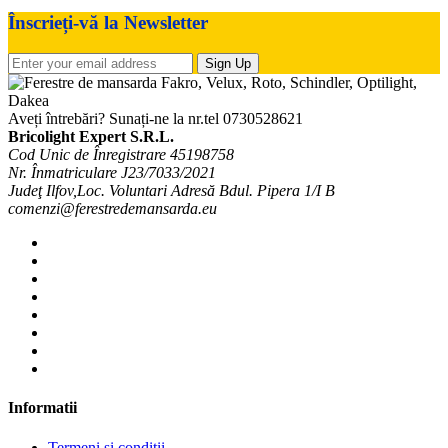
Înscrieți-vă la Newsletter
Sign Up
Aveți întrebări? Sunați-ne la nr.tel
0730528621
Bricolight Expert S.R.L.
Cod Unic de Înregistrare 45198758
Nr. Înmatriculare J23/7033/2021
Judeţ Ilfov,Loc. Voluntari Adresă Bdul. Pipera 1/I B
comenzi@ferestredemansarda.eu
Informatii
Termeni si conditii