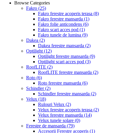
Browse Categories
Fakro
(25)
Fakro ferestre acoperis terasa
(8)
Fakro ferestre mansarda
(1)
Fakro folie anticondens
(6)
Fakro scari acces pod
(1)
Fakro tunele de lumina
(9)
Dakea
(2)
Dakea ferestre mansarda
(2)
Optilight
(12)
Optilight ferestre mansarda
(9)
Optilight scari acces pod
(3)
RoofLITE
(2)
RoofLITE ferestre mansarda
(2)
Roto
(6)
Roto ferestre mansarda
(6)
Schindler
(2)
Schindler ferestre mansarda
(2)
Velux
(18)
Rulouri Velux
(2)
Velux ferestre acoperis terasa
(2)
Velux ferestre mansarda
(14)
Velux tunele solare
(0)
Ferestre de mansarda
(79)
Accesorii Ferestre acoperis
(1)