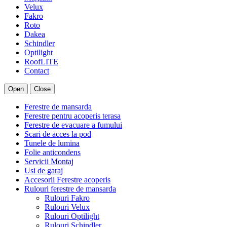
Velux
Fakro
Roto
Dakea
Schindler
Optilight
RoofLITE
Contact
Open
Close
Ferestre de mansarda
Ferestre pentru acoperis terasa
Ferestre de evacuare a fumului
Scari de acces la pod
Tunele de lumina
Folie anticondens
Servicii Montaj
Usi de garaj
Accesorii Ferestre acoperis
Rulouri ferestre de mansarda
Rulouri Fakro
Rulouri Velux
Rulouri Optilight
Rulouri Schindler