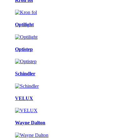
Kron fol
Optilight
Optistep
Schindler
VELUX
Wayne Dalton