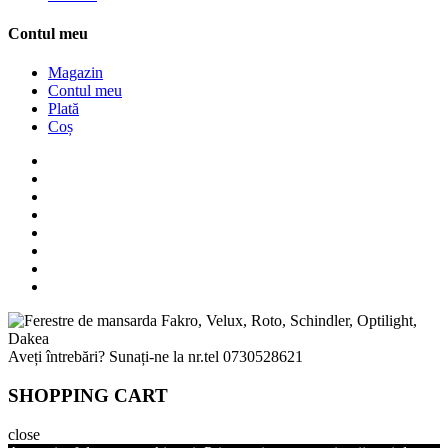
Contul meu
Magazin
Contul meu
Plată
Coș
Aveți întrebări? Sunați-ne la nr.tel
0730528621
SHOPPING CART
close