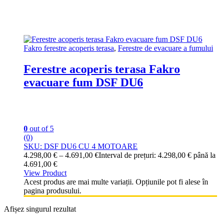
Fakro ferestre acoperis terasa
,
Ferestre de evacuare a fumului
Ferestre acoperis terasa Fakro
evacuare fum DSF DU6
0
out of 5
(0)
SKU: DSF DU6 CU 4 MOTOARE
4.298,00
€
–
4.691,00
€
Interval de prețuri: 4.298,00 € până la
4.691,00 €
View Product
Acest produs are mai multe variații. Opțiunile pot fi alese în
pagina produsului.
Afișez singurul rezultat