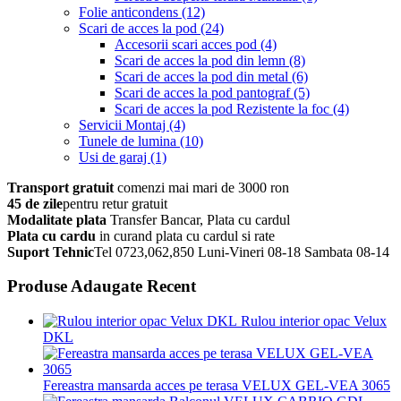
Folie anticondens
(12)
Scari de acces la pod
(24)
Accesorii scari acces pod
(4)
Scari de acces la pod din lemn
(8)
Scari de acces la pod din metal
(6)
Scari de acces la pod pantograf
(5)
Scari de acces la pod Rezistente la foc
(4)
Servicii Montaj
(4)
Tunele de lumina
(10)
Usi de garaj
(1)
Transport gratuit
comenzi mai mari de 3000 ron
45 de zile
pentru retur gratuit
Modalitate plata
Transfer Bancar, Plata cu cardul
Plata cu cardu
in curand plata cu cardul si rate
Suport Tehnic
Tel 0723,062,850 Luni-Vineri 08-18 Sambata 08-14
Produse Adaugate Recent
Rulou interior opac Velux
DKL
Fereastra mansarda acces pe terasa VELUX GEL-VEA 3065