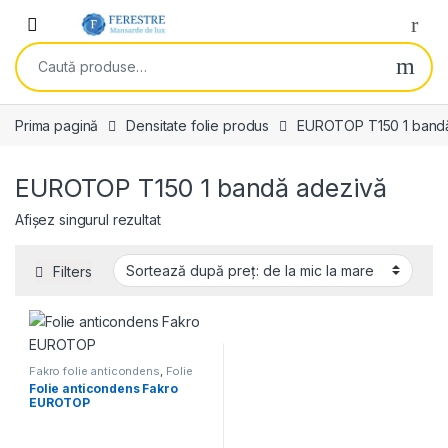
Skip to navigation
Skip to content
Open
Caută după:
Prima pagină
Densitate folie produs
EUROTOP T150 1 band
EUROTOP T150 1 bandă adezivă
Afișez singurul rezultat
Filters
Fakro folie anticondens
,
Folie
anticondens
Folie anticondens Fakro
EUROTOP