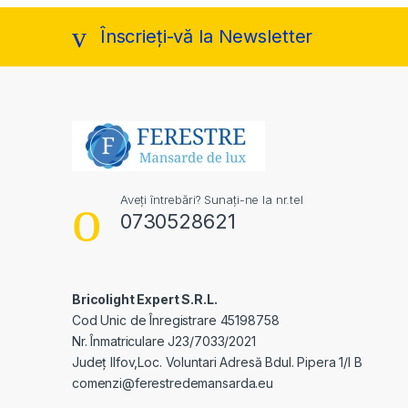
Înscrieți-vă la Newsletter
Aveți întrebări? Sunați-ne la nr.tel
0730528621
Bricolight Expert S.R.L.
Cod Unic de Înregistrare 45198758
Nr. Înmatriculare J23/7033/2021
Judeţ Ilfov,Loc. Voluntari Adresă Bdul. Pipera 1/I B
comenzi@ferestredemansarda.eu