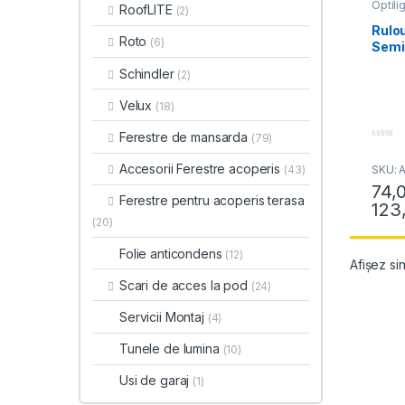
Optilig
RoofLITE
(2)
Rulour
Optili
Rulou
Roto
(6)
Semi
Schindler
(2)
Velux
(18)
Ferestre de mansarda
(79)
0
o
Accesorii Ferestre acoperis
SKU: 
(43)
u
t
74,
o
Ferestre pentru acoperis terasa
f
123
Acest 
5
(20)
Folie anticondens
(12)
Afișez sin
Scari de acces la pod
(24)
Servicii Montaj
(4)
Tunele de lumina
(10)
Usi de garaj
(1)