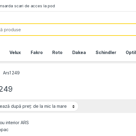
ansarda scari de acces la pod
or:
Velux
Fakro
Roto
Dakea
Schindler
Opti
Ars1 249
 249