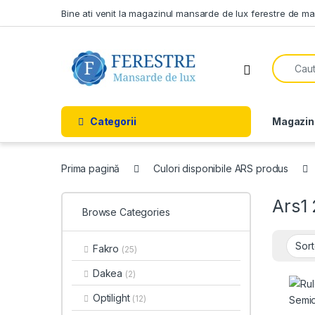
Skip to navigation
Skip to content
Bine ati venit la magazinul mansarde de lux ferestre de m
Search f
Open
Categorii
Magazin
Prima pagină
Culori disponibile ARS produs
Ars1
Browse Categories
Fakro
(25)
Dakea
(2)
Optilight
(12)