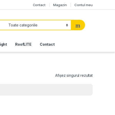
Contact
Magazin
Contul meu
light
RoofLITE
Contact
Afișez singurul rezultat