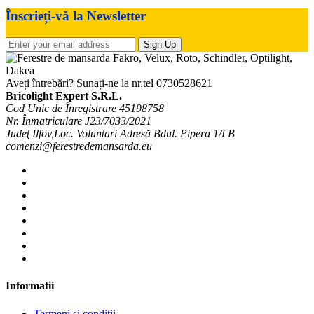
Înscrieți-vă la Newsletter
Sign Up
Aveți întrebări? Sunați-ne la nr.tel
0730528621
Bricolight Expert S.R.L.
Cod Unic de Înregistrare 45198758
Nr. Înmatriculare J23/7033/2021
Judeţ Ilfov,Loc. Voluntari Adresă Bdul. Pipera 1/I B
comenzi@ferestredemansarda.eu
Informatii
Termeni si conditii