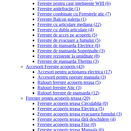
Ferestre pentru case inteligente WIfI
(6)
Ferestre antiefractie
(1)
Ferestre combinate cu Ferestrele atic
(7)
Ferestre Balcon galeria
(1)
Ferestre cu articulare mediana
(22)
Ferestre cu dubla articulare
(4)
Ferestre de acces pe acoperis
(5)
Ferestre de evacuare a fumului
(5)
Ferestre de mansarda Electrice
(6)
Ferestre de mansarda Superinalte
(3)
Ferestre rezistente la umiditate
(8)
Ferestre de mansarda Thermo
(3)
Accesorii Ferestre acoperis
(43)
Accesori pentru actionarea electrica
(17)
Accesorii pentru operare manuala
(3)
Rulouri ferestre acoperis terasa
(5)
Rulouri ferestre Atic
(3)
Rulouri ferestre de mansarda
(12)
Ferestre pentru acoperis terasa
(20)
Ferestre acoperis terasa Circulabila
(0)
Ferestre acoperis terasa Electrica
(5)
Ferestre acoperis terasa evacuarea fumului
(3)
Ferestre acoperis terasa fără deschidere
(4)
Ferestre acoperis terasa Fixe
(0)
Ferestre acoperis terasa Manuala
(6)