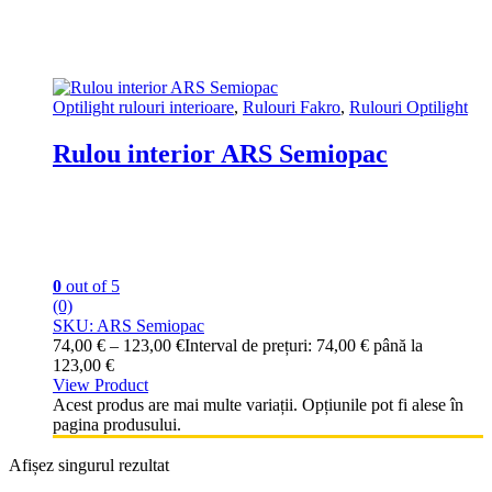
Optilight rulouri interioare
,
Rulouri Fakro
,
Rulouri Optilight
Rulou interior ARS Semiopac
0
out of 5
(0)
SKU: ARS Semiopac
74,00
€
–
123,00
€
Interval de prețuri: 74,00 € până la
123,00 €
View Product
Acest produs are mai multe variații. Opțiunile pot fi alese în
pagina produsului.
Afișez singurul rezultat