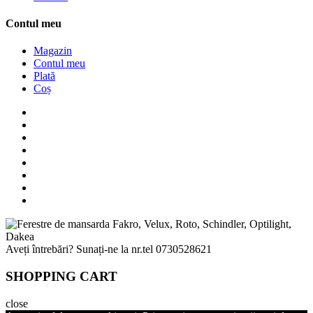
Contul meu
Magazin
Contul meu
Plată
Coș
Aveți întrebări? Sunați-ne la nr.tel
0730528621
SHOPPING CART
close