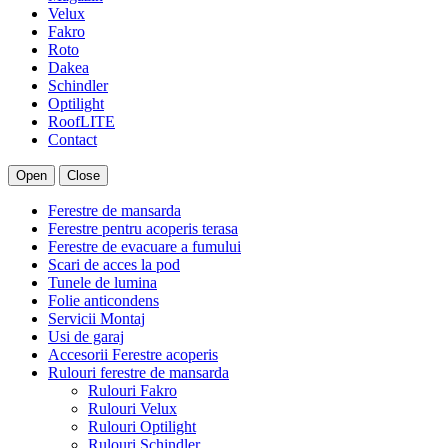
Velux
Fakro
Roto
Dakea
Schindler
Optilight
RoofLITE
Contact
Open
Close
Ferestre de mansarda
Ferestre pentru acoperis terasa
Ferestre de evacuare a fumului
Scari de acces la pod
Tunele de lumina
Folie anticondens
Servicii Montaj
Usi de garaj
Accesorii Ferestre acoperis
Rulouri ferestre de mansarda
Rulouri Fakro
Rulouri Velux
Rulouri Optilight
Rulouri Schindler