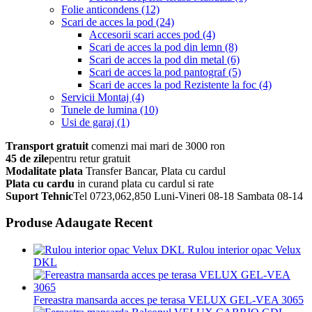
Folie anticondens
(12)
Scari de acces la pod
(24)
Accesorii scari acces pod
(4)
Scari de acces la pod din lemn
(8)
Scari de acces la pod din metal
(6)
Scari de acces la pod pantograf
(5)
Scari de acces la pod Rezistente la foc
(4)
Servicii Montaj
(4)
Tunele de lumina
(10)
Usi de garaj
(1)
Transport gratuit
comenzi mai mari de 3000 ron
45 de zile
pentru retur gratuit
Modalitate plata
Transfer Bancar, Plata cu cardul
Plata cu cardu
in curand plata cu cardul si rate
Suport Tehnic
Tel 0723,062,850 Luni-Vineri 08-18 Sambata 08-14
Produse Adaugate Recent
Rulou interior opac Velux
DKL
Fereastra mansarda acces pe terasa VELUX GEL-VEA 3065