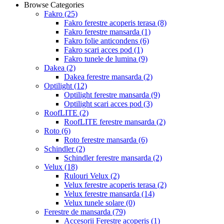
Browse Categories
Fakro
(25)
Fakro ferestre acoperis terasa
(8)
Fakro ferestre mansarda
(1)
Fakro folie anticondens
(6)
Fakro scari acces pod
(1)
Fakro tunele de lumina
(9)
Dakea
(2)
Dakea ferestre mansarda
(2)
Optilight
(12)
Optilight ferestre mansarda
(9)
Optilight scari acces pod
(3)
RoofLITE
(2)
RoofLITE ferestre mansarda
(2)
Roto
(6)
Roto ferestre mansarda
(6)
Schindler
(2)
Schindler ferestre mansarda
(2)
Velux
(18)
Rulouri Velux
(2)
Velux ferestre acoperis terasa
(2)
Velux ferestre mansarda
(14)
Velux tunele solare
(0)
Ferestre de mansarda
(79)
Accesorii Ferestre acoperis
(1)