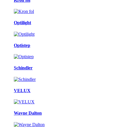
Kron fol
Optilight
Optistep
Schindler
VELUX
Wayne Dalton