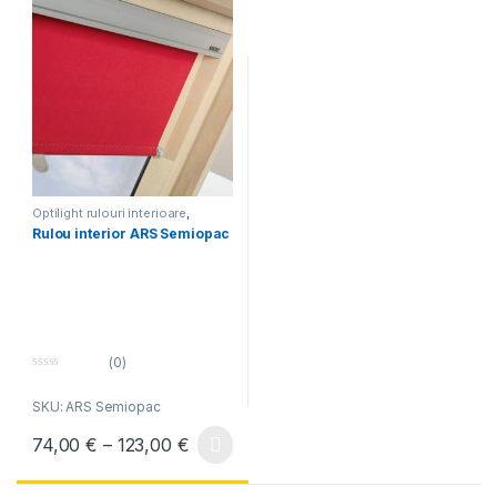
Optilight rulouri interioare
,
Rulouri Fakro
,
Rulouri Optilight
Rulou interior ARS Semiopac
(0)
0
o
SKU: ARS Semiopac
u
t
o
Interval de prețuri: 74,00 € până la 
74,00
€
–
123,00
€
f
Acest produs are mai multe variații. Opțiunile pot fi alese în pagin
5