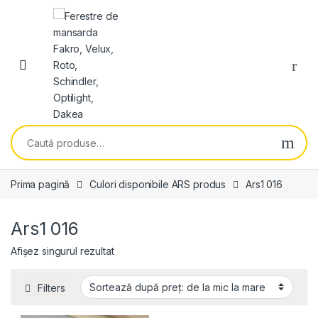
Skip to navigation
Skip to content
Open
Caută după:
Prima pagină
Culori disponibile ARS produs
Ars1 016
Ars1 016
Afișez singurul rezultat
Filters