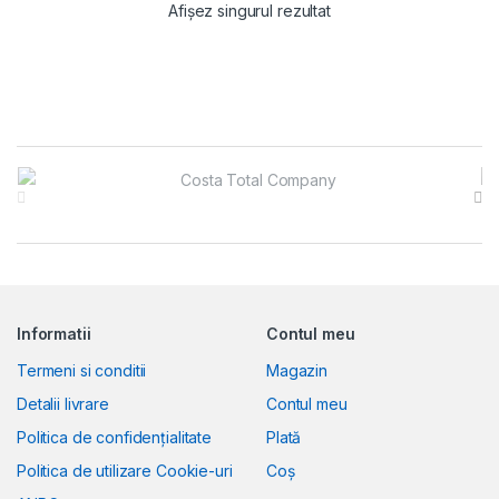
Afișez singurul rezultat
Brands Carousel
Informatii
Contul meu
Termeni si conditii
Magazin
Detalii livrare
Contul meu
Politica de confidențialitate
Plată
Politica de utilizare Cookie-uri
Coș