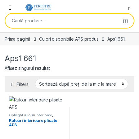
Skip to navigation
Skip to content
Open
Caută după:
Prima pagină
Culori disponibile APS produs
Aps1 661
Aps1 661
Afișez singurul rezultat
Filters
Optilight rulouri interioare
,
Rulouri Fakro
,
Rulouri Optilight
Rulouri interioare plisate
APS