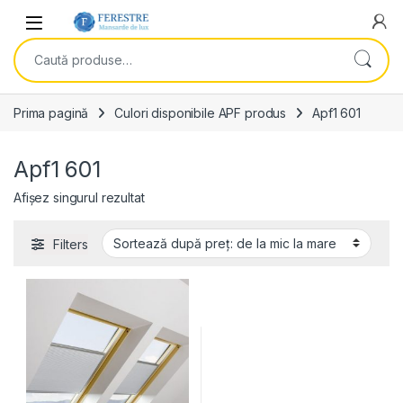
Skip to navigation
Skip to content
Open
Caută după:
Prima pagină
Culori disponibile APF produs
Apf1 601
Apf1 601
Afișez singurul rezultat
Filters