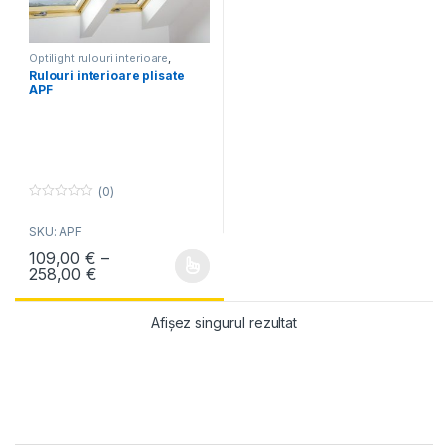
Optilight rulouri interioare
,
Rulouri Fakro
,
Rulouri Optilight
Rulouri interioare plisate
APF
(0)
0
o
SKU: APF
u
t
109,00
€
–
o
f
Interval de prețuri: 109,00 € până la 258,00 €
258,00
€
Acest produs are mai multe variații. Opțiunile pot fi alese în pagin
5
Afișez singurul rezultat