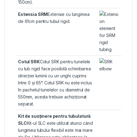
150cm).
Extensia SRM
Extensie cu lungimea
de 61cm pentru tubul rigid.
Cotul SRK
Cotul SRK pentru tunelele
cu tub rigid face posibilă schimbarea
direcției luminii cu un unghi cuprins
între 0 și 65°. Cotul SRK nu este inclus
în pachetul tunelelor cu diametrul de
550mm, acesta trebuie achiziționat
separat.
Kit de susținere pentru tubulatură
SLC
Kit-ul SLC este utilizat atunci când
lungimea tubului flexibil este mai mare