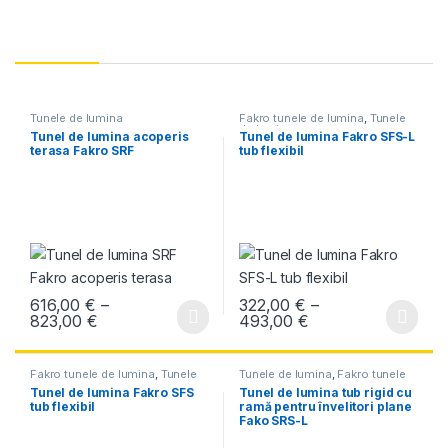
Tunele de lumina
Fakro tunele de lumina
,
Tunele
de lumina
Tunel de lumina acoperis
Tunel de lumina Fakro SFS-L
terasa Fakro SRF
tub flexibil
616,00
€
–
322,00
€
–
Interval de prețuri: 616,00 € până la 823,00 €
Interval de prețur
823,00
€
493,00
€
Acest produs are mai multe variații. Opțiunile pot fi alese în pagin
Acest produs are mai multe variați
Fakro tunele de lumina
,
Tunele
Tunele de lumina
,
Fakro tunele
de lumina
de lumina
Tunel de lumina Fakro SFS
Tunel de lumina tub rigid cu
tub flexibil
ramă pentru învelitori plane
Fako SRS-L