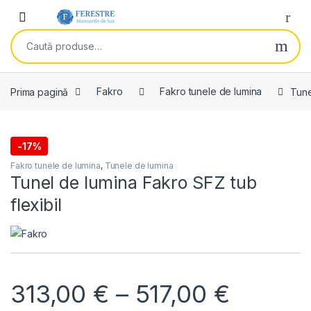
Skip to navigation
Skip to content
Open
Caută după:
Prima pagină
Fakro
Fakro tunele de lumina
Tune
-
17%
Fakro tunele de lumina
,
Tunele de lumina
Tunel de lumina Fakro SFZ tub
flexibil
Interva
313,00
€
–
517,00
€