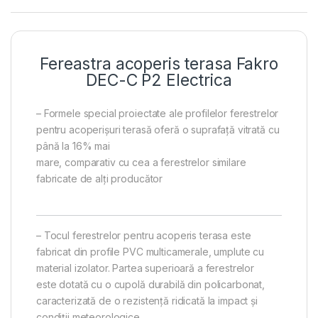
Fereastra acoperis terasa Fakro
DEC-C P2 Electrica
– Formele special proiectate ale profilelor ferestrelor
pentru acoperişuri terasă oferă o suprafaţă vitrată cu
până la 16% mai
mare, comparativ cu cea a ferestrelor similare
fabricate de alţi producător
– Tocul ferestrelor pentru acoperis terasa este
fabricat din profile PVC multicamerale, umplute cu
material izolator. Partea superioară a ferestrelor
este dotată cu o cupolă durabilă din policarbonat,
caracterizată de o rezistență ridicată la impact și
condiții meteorologice