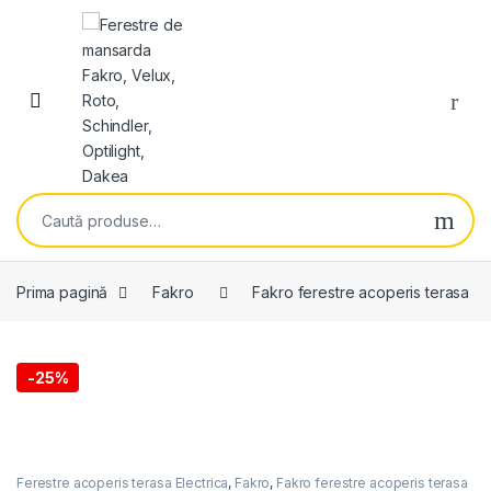
Skip to navigation
Skip to content
Open
Caută după:
Prima pagină
Fakro
Fakro ferestre acoperis terasa
-
25%
Ferestre acoperis terasa Electrica
,
Fakro
,
Fakro ferestre acoperis terasa