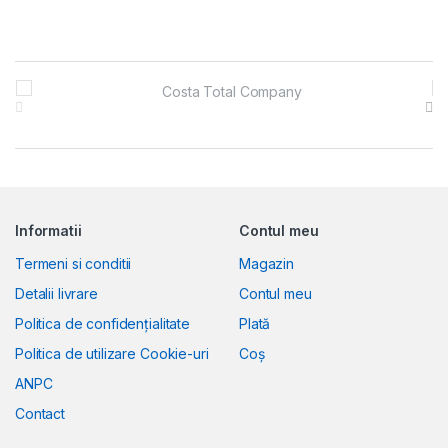
Brands Carousel
Informatii
Contul meu
Termeni si conditii
Magazin
Detalii livrare
Contul meu
Politica de confidențialitate
Plată
Politica de utilizare Cookie-uri
Coș
ANPC
Contact