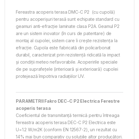
Fereastra acoperis terasa DMC-C P2 (cu cupolă)
pentru acoperișuri terasă sunt echipate standard cu
geamuri anti-efracție laminate clasa P2A. Geamul P2
are un sistem inovator (în curs de patentare) de
montaj al cupolei, sistem care îi crește rezistența la
efracție. Cupola este fabricată din policarbonat
durabil, caracterizat prin rezistență ridicată la impact
și condiții meteo nefavorabile. Acoperirile speciale
de pe suprafețele (interioară și exterioară) cupolei
protejează împotriva radiațiilor UV.
PARAMETRII Fakro DEC-C P2 Electrica Ferestre
acoperis terasa
Coeficientul de transmitanță termică pentru întreaga
fereastra acoperis terasa DEC-C P2 Electrica este
U=1.2 W/m2K (conform EN 12567-2), un rezultat cu
14% mai bun comparativ cu soluțiile altor producători.