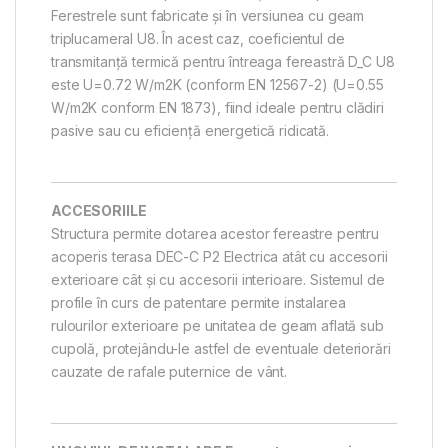
Ferestrele sunt fabricate și în versiunea cu geam
triplucameral U8. În acest caz, coeficientul de
transmitanță termică pentru întreaga fereastră D_C U8
este U=0.72 W/m2K (conform EN 12567-2) (U=0.55
W/m2K conform EN 1873), fiind ideale pentru clădiri
pasive sau cu eficiență energetică ridicată.
ACCESORIILE
Structura permite dotarea acestor fereastre pentru
acoperis terasa DEC-C P2 Electrica atât cu accesorii
exterioare cât și cu accesorii interioare. Sistemul de
profile în curs de patentare permite instalarea
rulourilor exterioare pe unitatea de geam aflată sub
cupolă, protejându-le astfel de eventuale deteriorări
cauzate de rafale puternice de vânt.