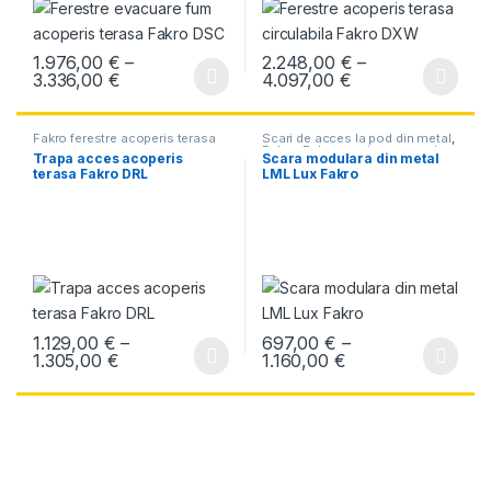
1.976,00
€
–
2.248,00
€
–
Interval de prețuri: 1.976,00 € până la 3.336,
Interval de prețu
3.336,00
€
4.097,00
€
Acest produs are mai multe variații. Opțiunile pot fi alese în pagin
Acest produs are mai multe variați
Fakro ferestre acoperis terasa
Scari de acces la pod din metal
,
Fakro
,
Fakro scari acces pod
Trapa acces acoperis
Scara modulara din metal
terasa Fakro DRL
LML Lux Fakro
1.129,00
€
–
697,00
€
–
Interval de prețuri: 1.129,00 € până la 1.305,0
Interval de prețur
1.305,00
€
1.160,00
€
Acest produs are mai multe variații. Opțiunile pot fi alese în pagin
Acest produs are mai multe variați