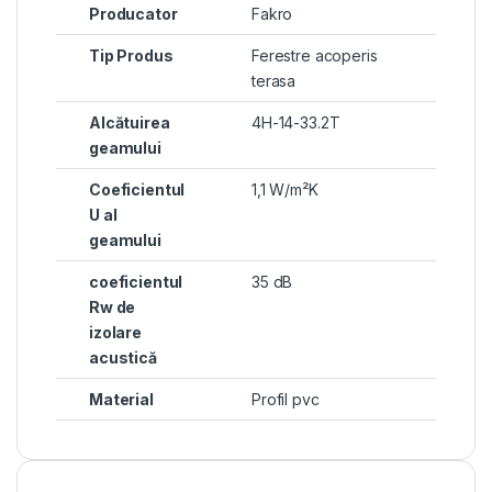
Producator
Fakro
Tip Produs
Ferestre acoperis
terasa
Alcătuirea
4H-14-33.2T
geamului
Coeficientul
1,1 W/m²K
U al
geamului
coeficientul
35 dB
Rw de
izolare
acustică
Material
Profil pvc