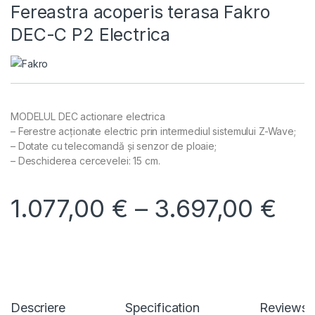
Fereastra acoperis terasa Fakro
DEC-C P2 Electrica
MODELUL DEC actionare electrica
– Ferestre acționate electric prin intermediul sistemului Z-Wave;
– Dotate cu telecomandă și senzor de ploaie;
– Deschiderea cercevelei: 15 cm.
Int
1.077,00
€
–
3.697,00
€
Descriere
Specification
Reviews