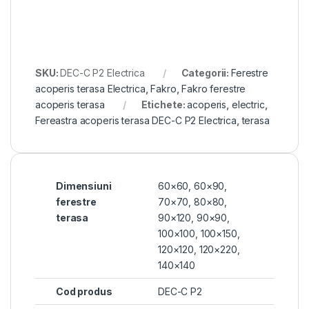
SKU:
DEC-C P2 Electrica
Categorii:
Ferestre
acoperis terasa Electrica
,
Fakro
,
Fakro ferestre
acoperis terasa
Etichete:
acoperis
,
electric
,
Fereastra acoperis terasa DEC-C P2 Electrica
,
terasa
Dimensiuni
60×60
,
60×90
,
ferestre
70×70
,
80×80
,
terasa
90×120
,
90×90
,
100×100
,
100×150
,
120×120
,
120×220
,
140×140
Cod produs
DEC-C P2