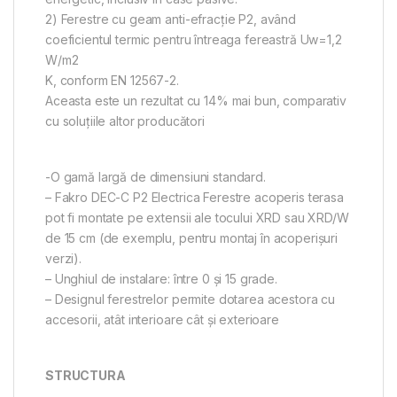
2) Ferestre cu geam anti-efracţie P2, având
coeficientul termic pentru întreaga fereastră Uw=1,2
W/m2
K, conform EN 12567-2.
Aceasta este un rezultat cu 14% mai bun, comparativ
cu soluțiile altor producători
-O gamă largă de dimensiuni standard.
– Fakro DEC-C P2 Electrica Ferestre acoperis terasa
pot fi montate pe extensii ale tocului XRD sau XRD/W
de 15 cm (de exemplu, pentru montaj în acoperișuri
verzi).
– Unghiul de instalare: între 0 și 15 grade.
– Designul ferestrelor permite dotarea acestora cu
accesorii, atât interioare cât și exterioare
STRUCTURA