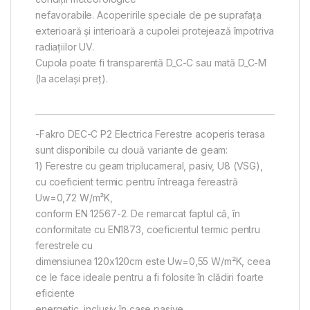
nefavorabile. Acoperirile speciale de pe suprafața
exterioară și interioară a cupolei protejează împotriva
radiațiilor UV.
Cupola poate fi transparentă D_C-C sau mată D_C-M
(la același preț).
-Fakro DEC-C P2 Electrica Ferestre acoperis terasa
sunt disponibile cu două variante de geam:
1) Ferestre cu geam triplucameral, pasiv, U8 (VSG),
cu coeficient termic pentru întreaga fereastră
Uw=0,72 W/m²K,
conform EN 12567-2. De remarcat faptul că, în
conformitate cu EN1873, coeficientul termic pentru
ferestrele cu
dimensiunea 120x120cm este Uw=0,55 W/m²K, ceea
ce le face ideale pentru a fi folosite în clădiri foarte
eficiente
energetic, inclusiv în case pasive.