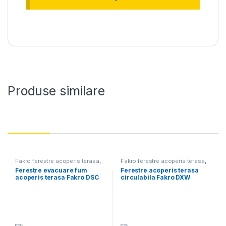
Produse similare
Fakro ferestre acoperis terasa
,
Fakro ferestre acoperis terasa
,
Ferestre acoperis terasa
Ferestre pentru acoperis terasa
Ferestre evacuare fum
Ferestre acoperis terasa
evacuarea fumului
,
Ferestre
acoperis terasa Fakro DSC
circulabila Fakro DXW
pentru acoperis terasa