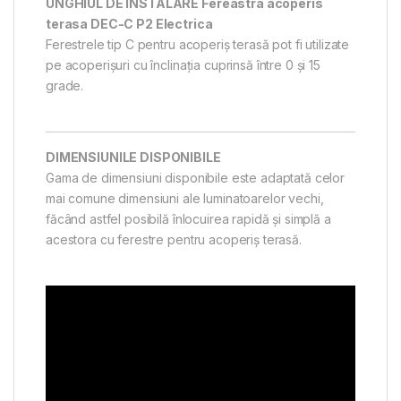
UNGHIUL DE INSTALARE Fereastra acoperis
terasa DEC-C P2 Electrica
Ferestrele tip C pentru acoperiș terasă pot fi utilizate
pe acoperișuri cu înclinația cuprinsă între 0 și 15
grade.
DIMENSIUNILE DISPONIBILE
Gama de dimensiuni disponibile este adaptată celor
mai comune dimensiuni ale luminatoarelor vechi,
făcând astfel posibilă înlocuirea rapidă și simplă a
acestora cu ferestre pentru acoperiș terasă.